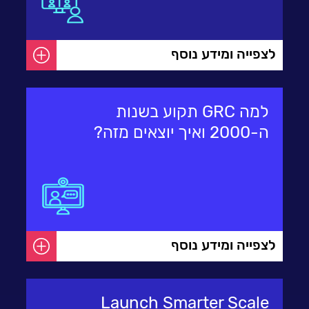
לעבוד בנס
אירועים וכנסים
לצפייה ומידע נוסף
פודקאסט
נס בכותרות
וובינרים מומלצים
למה GRC תקוע בשנות
דברו איתנו
ה-2000 ואיך יוצאים מזה?
לצפייה ומידע נוסף
Launch Smarter Scale