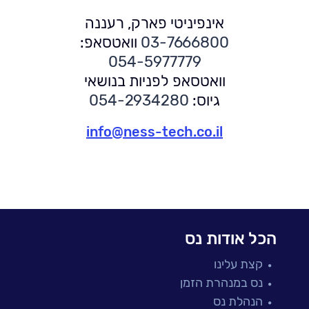
אינפיניטי פארק, רעננה
03-7666800
וואטסאפ:
054-5977779
וואטסאפ לפניות בנושאי
גיוס:
054-2934280
info@ness-tech.co.il
הכל אודות נס
קצת עלינו
נס במנהרת הזמן
הנהלת נס