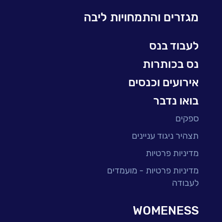
Microsoft
מגזרים והתמחויות ליבה
עולמות הסייבר
למידה והדרכה ארגונית
לעבוד בנס
BI, Analytics & Big-Data
נס בכותרות
אירועים וכנסים
בואו נדבר
ספקים
תצהיר ניגוד עניינים
מדיניות פרטיות
מדיניות פרטיות - מועמדים
לעבודה
WOMENESS