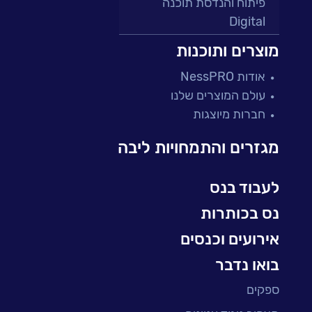
פיתוח והנדסת תוכנה
Digital
מרכזי תמיכה ושירות
מוצרים ותוכנות
פתרונות למגזר הפיננסי
אודות NessPRO
מיקור חוץ ושירותים מנוהלים
עולם המוצרים שלנו
בדיקות והבטחת איכות
חברות מיוצגות
עולמות הענן
Microsoft
מגזרים והתמחויות ליבה
עולמות הסייבר
למידה והדרכה ארגונית
לעבוד בנס
BI, Analytics & Big-Data
נס בכותרות
אירועים וכנסים
בואו נדבר
ספקים