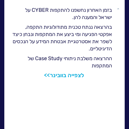
לעבוד בנס
גלול
ל
בזמן האחרון נחשפנו להתקפות CYBER על
אירועים וכנסים
למעלה
ישראל והמענה להן.
פודקאסט
בהרצאה ננתח טכנית מתודולוגיות התקפה,
נס בכותרות
אפקטי הפגיעה ומי ביצע את המתקפות ונבחן כיצד
ה
לשפר את אסטרטגיית אבטחת המידע על הנכסים
וובינרים מומלצים
הדיגיטליים.
דברו איתנו
ההרצאה משלבת ניתוחי Case Study של
המתקפות
לצפייה בוובינר>>