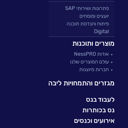
פתרונות ושירותי SAP
יועצים ומומחים
פיתוח והנדסת תוכנה
Digital
מרכזי תמיכה ושירות
מוצרים ותוכנות
פתרונות למגזר הפיננסי
אודות NessPRO
מיקור חוץ ושירותים מנוהלים
עולם המוצרים שלנו
בדיקות והבטחת איכות
חברות מיוצגות
עולמות הענן
Microsoft
מגזרים והתמחויות ליבה
עולמות הסייבר
למידה והדרכה ארגונית
לעבוד בנס
BI, Analytics & Big-Data
נס בכותרות
אירועים וכנסים