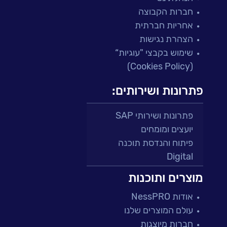
חברות הקבוצה
אחריות חברתית
הצהרת נגישות
שימוש בקבצי "עוגיות“
(Cookies Policy)
פתרונות ושירותים:
פתרונות ושירותי SAP
יועצים ומומחים
פיתוח והנדסת תוכנה
Digital
מרכזי תמיכה ושירות
מוצרים ותוכנות
פתרונות למגזר הפיננסי
אודות NessPRO
מיקור חוץ ושירותים מנוהלים
עולם המוצרים שלנו
בדיקות והבטחת איכות
חברות מיוצגות
עולמות הענן