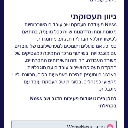
לעבוד בנס
גיוון תעסוקתי
אירועים וכנסים
פודקאסט
Ness מעודדת העסקה של עובדים מאוכלוסיות
מגוונות ומתן הזדמנות שווה לכל מועמד, בהתאם
נס בכותרות
לכישוריו וללא הבדלי דת, גזע, מין ומגדר.
וובינרים מומלצים
כמו כן, אנו פועלים ותומכים למען שילובם של עובדים
דברו איתנו
עם מוגבלויות, בשיתוף מרכז התמיכה למעסיקים של
משרד העבודה, הרווחה והשירותים החברתיים,
המקדם תעסוקה ושילוב עובדים עם מוגבלויות
בארגונים ומעניק תמיכה באמצעות כלים, הכוונה וליווי
מקצועי למנהלים, בסוגיות של העסקת עובד עם
מוגבלות.
להלן פירוט אודות פעילות הדגל של Ness
בקהילה:
פורום WomeNess