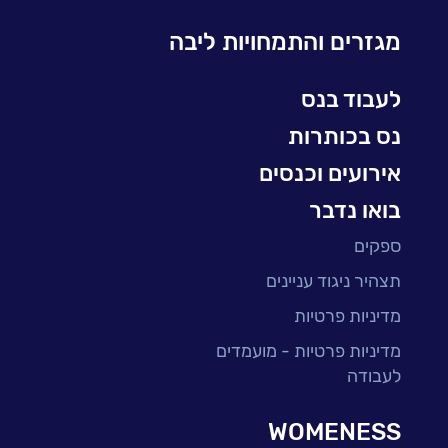
Microsoft
מגזרים והתמחויות ליבה
עולמות הסייבר
למידה והדרכה ארגונית
לעבוד בנס
BI, Analytics & Big-Data
נס בכותרות
אירועים וכנסים
בואו נדבר
ספקים
תצהיר ניגוד עניינים
מדיניות פרטיות
מדיניות פרטיות - מועמדים
לעבודה
WOMENESS