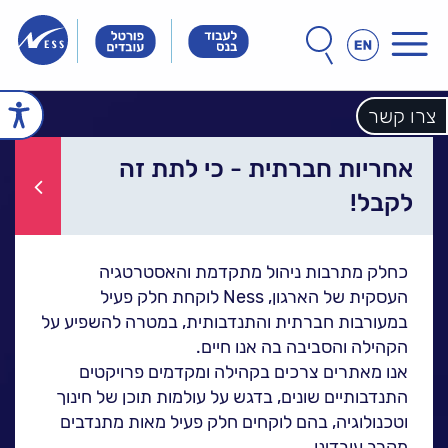
תפריט
חפש
חיפוש
באתר
Innovation
Innovation
Innovation
&
&
&
Technology
Technology
צרו קשר
echnology
עמוד הבית
Meet
Meet
Meet
People
People
People
הכל אודות נס
אחריות חברתית - כי לתת זה
זה הסיפור שלנו
הנהלת נס
ל
לקבל!
חברות הקבוצה
אחריות חברתית
לקוחות מספרים
כחלק מתרבות ניהול מתקדמת והאסטרטגיה
נס במנהרת הזמן
ל
העסקית של הארגון, Ness לוקחת חלק פעיל
N25 - סדרת סרטונים
במעורבות חברתית והתנדבותית, במטרה להשפיע על
פתרונות ושירותים
הקהילה והסביבה בה אנו חיים.
אנו מאתרים צרכים בקהילה ומקדמים פרויקטים
NESSPRO קבוצת
ה
התנדבותיים שונים, בדגש על עולמות תוכן של חינוך
פתרונות התוכנה
וטכנולוגיה, בהם לוקחים חלק פעיל מאות מתנדבים
מגזרים והתמחויות ליבה
מקרב עובדינו.