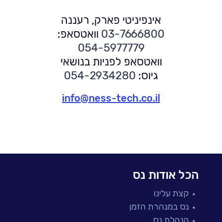
אינפיניטי פארק, רעננה
03-7666800
וואטסאפ:
054-5977779
וואטסאפ לפניות בנושאי
גיוס:
054-2934280
info@ness-tech.co.il
הכל אודות נס
קצת עלינו
נס במנהרת הזמן
הנהלת נס