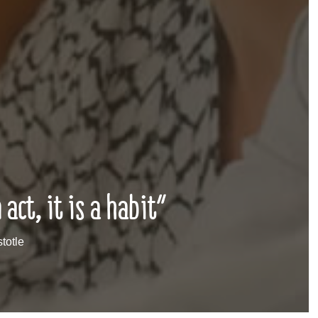
 act, it is a habit”
stotle