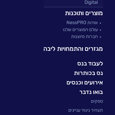
Digital
מרכזי תמיכה ושירות
מוצרים ותוכנות
פתרונות למגזר הפיננסי
אודות NessPRO
מיקור חוץ ושירותים מנוהלים
עולם המוצרים שלנו
בדיקות והבטחת איכות
חברות מיוצגות
עולמות הענן
Microsoft
מגזרים והתמחויות ליבה
עולמות הסייבר
למידה והדרכה ארגונית
לעבוד בנס
BI, Analytics & Big-Data
נס בכותרות
אירועים וכנסים
בואו נדבר
ספקים
תצהיר ניגוד עניינים