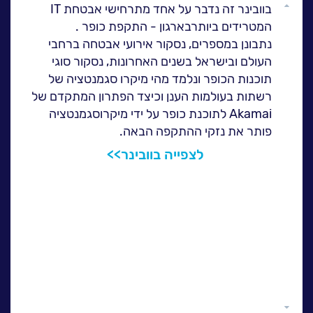
גלול
בוובינר זה נדבר על אחד מתרחישי אבטחת IT
לעבוד בנס
ל
למעלה
המטרידים ביותרבארגון - התקפת כופר .
אירועים וכנסים
נתבונן במספרים, נסקור אירועי אבטחה ברחבי
פודקאסט
העולם ובישראל בשנים האחרונות, נסקור סוגי
תוכנות הכופר ונלמד מהי מיקרו סגמנטציה של
ה
נס בכותרות
רשתות בעולמות הענן וכיצד הפתרון המתקדם של
וובינרים מומלצים
Akamai לתוכנת כופר על ידי מיקרוסגמנטציה
דברו איתנו
פותר את נזקי ההתקפה הבאה.
לצפייה בוובינר>>
גלול