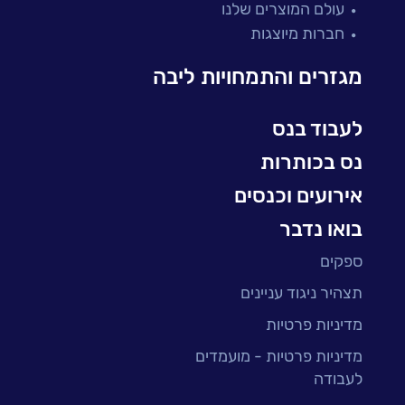
עולם המוצרים שלנו
בדיקות והבטחת איכות
חברות מיוצגות
עולמות הענן
Microsoft
מגזרים והתמחויות ליבה
עולמות הסייבר
למידה והדרכה ארגונית
לעבוד בנס
BI, Analytics & Big-Data
נס בכותרות
אירועים וכנסים
בואו נדבר
ספקים
תצהיר ניגוד עניינים
מדיניות פרטיות
מדיניות פרטיות - מועמדים
לעבודה