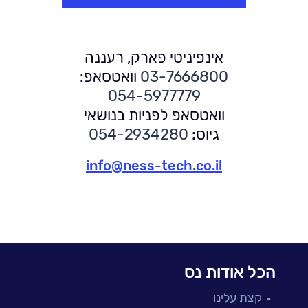
אינפיניטי פארק, רעננה
03-7666800
וואטסאפ:
054-5977779
וואטסאפ לפניות בנושאי
גיוס:
054-2934280
info@ness-tech.co.il
הכל אודות נס
קצת עלינו