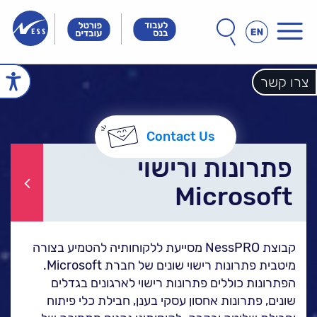
תפריט
חפש
חיפוש
באתר
Innovation
Innovation
Innovation
&
&
&
Technology
Technology
צרו קשר
echnology
עמוד הבית
Meet
Meet
Meet
People
People
People
הכל אודות נס
Contact Us
זה הסיפור שלנו
הנהלת נס
חברות הקבוצה
אחריות חברתית
פתרונות ורישוי
לקוחות מספרים
Microsoft
ל
נס במנהרת הזמן
N25 - סדרת סרטונים
פתרונות ושירותים
קבוצת NessPRO מסייעת ללקוחותיה להטמיע בצורה
ל
מיטבית פתרונות רישוי שונים של חברת Microsoft.
NESSPRO קבוצת
הפתרונות כוללים פתרונות רישוי לארגונים בגדלים
פתרונות התוכנה
שונים, פתרונות אחסון עסקי בענן, חבילת כלי פיתוח
מגזרים והתמחויות ליבה