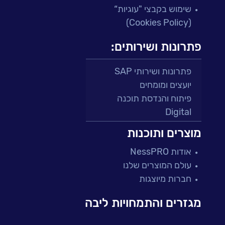
שימוש בקבצי "עוגיות“
(Cookies Policy)
פתרונות ושירותים:
פתרונות ושירותי SAP
יועצים ומומחים
פיתוח והנדסת תוכנה
Digital
מרכזי תמיכה ושירות
מוצרים ותוכנות
פתרונות למגזר הפיננסי
אודות NessPRO
מיקור חוץ ושירותים מנוהלים
עולם המוצרים שלנו
בדיקות והבטחת איכות
חברות מיוצגות
עולמות הענן
Microsoft
מגזרים והתמחויות ליבה
עולמות הסייבר
למידה והדרכה ארגונית