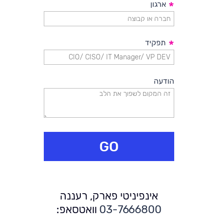
*
ארגון
Windows, לרבות הפצת תוכנות ומערכות הפעלה, ניהול
מצאי חומרה ותוכנה, ניהול נכסים, הפצת עדכונים, אבטחה על
תחנות הקצה באמצעות ForeFront Endpoint Protection,
*
תפקיד
ניהול צריכת חשמל ו - Mobile Device Management
(בהתאם למערכת ההפעלה המותקנת במכשיר הנייד).
ה - SCOM, הוא מוצר הבקרה והניטור בחבילה. הכלי מאפשר
הודעה
ניטור על גבי תחנות, שרתים, התקני רשת ונכסים נוספים
כדוגמת התקני אחסון. ניטור כלל ארגוני יוצר אחידות בניהול
ובתשתיות המגביר זרימת תהליכים ומעלה יעילות ואמינות.
כמו כן, על ידי איתור בעיות בתשתיות וביישומים, ניתן לשחרר
עומסי עבודה ולהגדיל פרודוקטיביות במערך התוכנה הארגוני.
GO
ה- Orchestrator, הוא כלי האוטומציה והתזמור בחבילת ה-
System Center. באמצעותו ניתן לבצע אוטומטית פעולות
שכיחות, דוגמת פתיחת/סגירת משתמש חדש (כולל מתן
תיבת דואר, הרשאות וכו'), בדיקת מערכות לפי נוהל וסדר
אינפיניטי פארק, רעננה
מסוים, יצירת LUNs ופעולות נוספות ב- NetApp ועוד. כך
03-7666800
וואטסאפ:
ניתן לשחרר את מערך התמיכה מאותן פעולות שגרתיות,