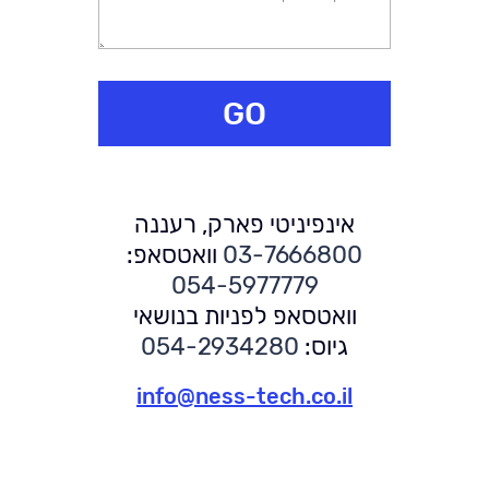
מציאת הסיכוי שפרט כזה או אחר יבצע פעילות מסוימת -
ניסיון רב, חדשנות, כוח אדם איכותי, תשתיות מתקדמות,
הארגוני האמיתי שמצדיק את עצמו כלכלית, יגיע הדיון לשאלה
רכישה, הונאה, נטישה
מתודולוגיית עבודה מסודרת, ניהול פרויקטים קפדני, יכולת
איזו מערכת CRM ולמה ואיך.
יצירת קלסתר של קבוצות אנשים לפי מאפיינים/ פרופילים
הנעת תהליכים וכמובן יחס אישי לכל לקוח, הופכים את
זהים
Synergy לחברה מובילה ופורצת גבולות ואת חווית העבודה
GO
חיזוי רכיבי תקציב בצורה מושכלת
עם Synergy לפרודוקטיבית ומהנה כאחת.
אינפיניטי פארק, רעננה
03-7666800
וואטסאפ:
054-5977779
וואטסאפ לפניות בנושאי
גיוס:
054-2934280
info@ness-tech.co.il