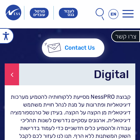
תפריט
חפש
חיפוש
באתר
Innovation
Innovation
Innovation
&
&
&
Technology
Technology
צרו קשר
echnology
עמוד הבית
Meet
Meet
Meet
People
People
People
Contact Us
הכל אודות נס
זה הסיפור שלנו
הנהלת נס
חברות הקבוצה
אחריות חברתית
Digital
לקוחות מספרים
ל
נס במנהרת הזמן
קבוצת NessPRO מסייעת ללקוחותיה להטמיע מערכות
N25 - סדרת סרטונים
דיגיטאליות ופתרונות על מנת לנהל חויית משתמש
ל
פתרונות ושירותים
דיגיטאלית מן הקצה על הקצה. בעידן של טרנספורמציה
NESSPRO קבוצת
דיגיטאלית, ארגונים עסקיים נדרשים לשנות תהליכי
פתרונות התוכנה
עבודה ולהטמיע כלים חדשניים כדי לעמוד בדרישות
השוק המשתנות ללא הרף. תנו לנו לעזור לכם לקבל
מגזרים והתמחויות ליבה