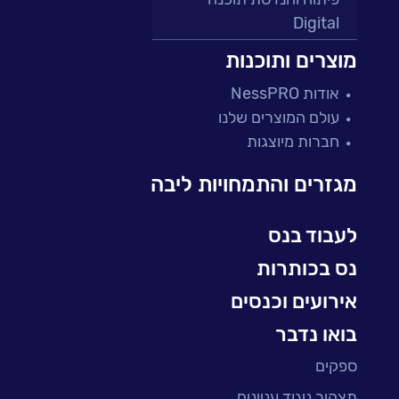
Digital
מרכזי תמיכה ושירות
מוצרים ותוכנות
פתרונות למגזר הפיננסי
אודות NessPRO
מיקור חוץ ושירותים מנוהלים
עולם המוצרים שלנו
בדיקות והבטחת איכות
חברות מיוצגות
עולמות הענן
Microsoft
מגזרים והתמחויות ליבה
עולמות הסייבר
למידה והדרכה ארגונית
לעבוד בנס
BI, Analytics & Big-Data
נס בכותרות
אירועים וכנסים
בואו נדבר
ספקים
תצהיר ניגוד עניינים