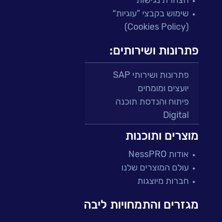
הצהרת נגישות
שימוש בקבצי "עוגיות“
(Cookies Policy)
פתרונות ושירותים:
פתרונות ושירותי SAP
יועצים ומומחים
פיתוח והנדסת תוכנה
Digital
מרכזי תמיכה ושירות
מוצרים ותוכנות
פתרונות למגזר הפיננסי
אודות NessPRO
מיקור חוץ ושירותים מנוהלים
עולם המוצרים שלנו
בדיקות והבטחת איכות
חברות מיוצגות
עולמות הענן
Microsoft
מגזרים והתמחויות ליבה
עולמות הסייבר