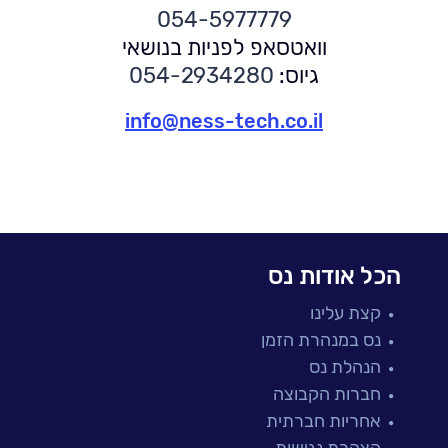
עסק בכל ענף. CA עובדת עם חברות ברחבי העולם בתחומי
054-5977779
תכנון
,
בנייה ופיתוח
,
בדיקה
,
ניהול גרסאות
,
תפעול ואחזקה
,
וואטסאפ לפניות בנושאי
ו
אבטחת המידע
, במטרה לשנות את הדרך בה אנו חיים,
גיוס:
054-2934280
מבצעים עסקאות, ומתקשרים בסביבה עסקית משתנה,
הנעשית דיגיטאלית יותר ויותר. קבוצת NessPRO הינה
info@ness-tech.co.il
הנציגה הבלעדית של חברת CA בישראל.
הכל אודות נס
קצת עלינו
נס במנהרת הזמן
הנהלת נס
חברות הקבוצה
אחריות חברתית