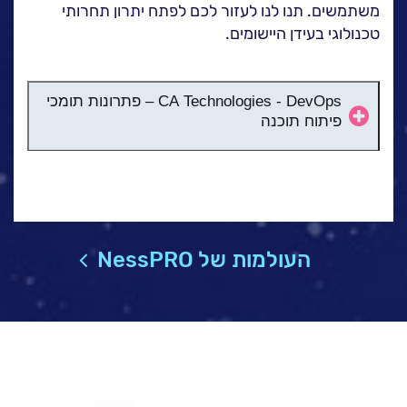
ה
משתמשים. תנו לנו לעזור לכם לפתח יתרון תחרותי
לעבוד בנס
טכנולוגי בעידן היישומים.
אירועים וכנסים
פודקאסט
CA Technologies - DevOps – פתרונות תומכי
נס בכותרות
פיתוח תוכנה
וובינרים מומלצים
דברו איתנו
פתרונות ה-DevOps של CA Technologies מסייעים
ללקוחות ארגוניים להאיץ פיתוח וחדשנות בעידן היישומים.
בכך יכולות החברות להשתמש ביוזמות הדיגיטליות על מנת
להניע יתרון תחרותי בסביבה עסקית המשתנה ללא הרף.
העולמות של NessPRO
פתרונות אלה עונים על הדרישות הייחודיות של ארגונים
גדולים לאורך מחזור החיים של פיתוח התוכנה, ומאפשרים
לצוותי פיתוח, בדיקה, תפעול וצוותים עסקיים לעבור למתודת
DevOps מתוך שינוי תרבות עסקית, או להרחיב ולפתח
בהצלחה את פרקטיקת ה-DevOps של הארגון.
ארגוני Enterprise ממשיכים לאמץ DevOps במטרה להאיץ