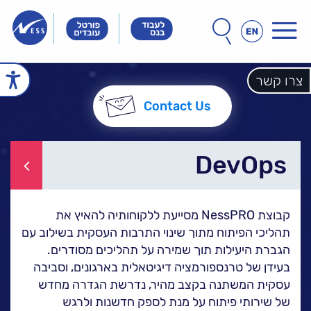
תפריט
חפש
חיפוש
באתר
Innovation
Innovation
Innovation
&
&
&
Technology
Technology
צרו קשר
echnology
עמוד הבית
Meet
Meet
Meet
People
People
People
Contact Us
הכל אודות נס
זה הסיפור שלנו
הנהלת נס
חברות הקבוצה
אחריות חברתית
DevOps
לקוחות מספרים
ל
נס במנהרת הזמן
קבוצת NessPRO מסייעת ללקוחותיה להאיץ את
N25 - סדרת סרטונים
תהליכי הפיתוח מתוך שינוי התרבות העסקית בשילוב עם
ל
פתרונות ושירותים
הגברת היעילות תוך שמירה על תהליכים מסודרים.
NESSPRO קבוצת
בעידן של טרנספורמציה דיגיטאלית בארגונים, וסביבה
פתרונות התוכנה
עסקית המשתנה בקצב מהיר, נדרשת הגדרה מחדש
של שירותי פיתוח על מנת לספק חדשנות ולרגש
מגזרים והתמחויות ליבה