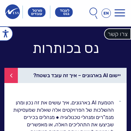
תפריט
חפש
חיפוש
באתר
Innovation
Innovation
Innovation
&
&
&
Technology
Technology
צרו קשר
echnology
עמוד הבית
Meet
Meet
Meet
People
People
נס בכותרות
People
הכל אודות נס
זה הסיפור שלנו
הנהלת נס
חברות הקבוצה
אחריות חברתית
לקוחות מספרים
יישום AI בארגונים – איך זה עובד בשטח?
ל
נס במנהרת הזמן
N25 - סדרת סרטונים
פתרונות ושירותים
גלול
הטמעת AI בארגונים, איך עושים את זה נכון ומהן
ל
למעלה
ההשלכות של הפרויקטים אלה שאלות שמעסיקות
NESSPRO קבוצת
מנמ"רים ומנהלי טכנולוגיה ● מנהלים בכירים
פתרונות התוכנה
שביצעו את התהליכים האלה, או מאפשרים
מגזרים והתמחויות ליבה