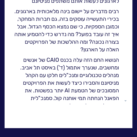
לארגונים לעשות אותם משתפים מניסיונם
ה
לעבוד בנס
רבים מדברים על יישום בינה מלאכותית בארגונים.
אירועים וכנסים
בכירי התעשייה עוסקים בזה, גם חברות המחקר,
פודקאסט
וכמובן הספקיות, כי שם נמצא הכסף הגדול. אבל
איך זה עובד בפועל? מה נדרש כדי להטמיע אותה
נס בכותרות
בצורה נכונה? ומה ההלשכות של הפרויקטים
וובינרים מומלצים
האלה על הארגון?
דברו איתנו
הנושא החם הזה עלה בכנס CAIO של אנשים
ומחשבים, שנערך אתמול (ד') באיסט תל אביב.
מנהלים טכנולוגיים ומנכ"לים חלקו עם הקהל
מניסיונם והסבירו כיצד לעשות את הפרויקטים
המסובכים של הטמעת AI יותר בפשטות. את
הפאנל הנחתה תמי אוחנה קול, סמנכ"לית
גלול
הטכנולוגיות של פורמולה מערכות, והשתתפו בו
למעלה
נציגים מחברות מובילות שעוסקות בעולמות אלה.
השאלה הראשונה ששאלה אוחנה קול הופנתה
לכלל המשתתפים: מה הופך פרויקטי הטמעת AI