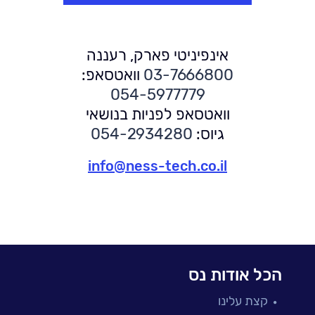
אינפיניטי פארק, רעננה
03-7666800
וואטסאפ:
054-5977779
וואטסאפ לפניות בנושאי
גיוס:
054-2934280
info@ness-tech.co.il
הכל אודות נס
קצת עלינו