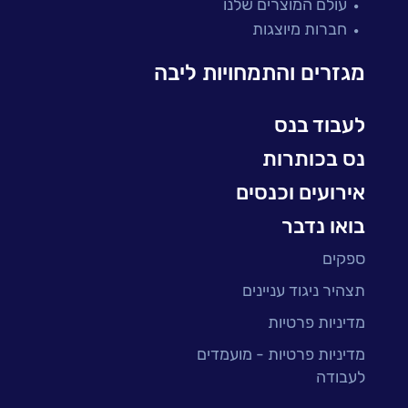
עולם המוצרים שלנו
בדיקות והבטחת איכות
חברות מיוצגות
עולמות הענן
Microsoft
מגזרים והתמחויות ליבה
עולמות הסייבר
למידה והדרכה ארגונית
לעבוד בנס
BI, Analytics & Big-Data
נס בכותרות
אירועים וכנסים
בואו נדבר
ספקים
תצהיר ניגוד עניינים
מדיניות פרטיות
מדיניות פרטיות - מועמדים
לעבודה