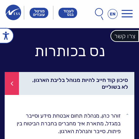
תפריט
חפש
חיפוש
באתר
Innovation
Innovation
Innovation
&
&
&
Technology
Technology
צרו קשר
echnology
עמוד הבית
Meet
Meet
Meet
People
People
נס בכותרות
People
הכל אודות נס
זה הסיפור שלנו
הנהלת נס
חברות הקבוצה
אחריות חברתית
לקוחות מספרים
סיכון קוד חייב להיות מנוהל בליבת הארגון,
לא בשוליים
ל
נס במנהרת הזמן
N25 - סדרת סרטונים
פתרונות ושירותים
גלול
ל
זוהר כהן, מנהלת תחום אבטחת מידע וסייבר
NESSPRO קבוצת
למעלה
במגדל, מתארת איך מחברים בחברת הביטוח בין
פתרונות התוכנה
פיתוח, סייבר והנהלת הארגון.
מגזרים והתמחויות ליבה