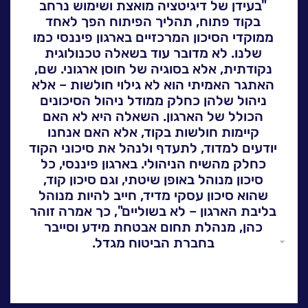
"בעידן של דיגיטציה מואצת ושימוש נרחב
ה
לעבוד בנס
בקוד פתוח, תהליך הפיתוח הפך לאחד
אירועים וכנסים
ממוקדי הסיכון המרכזיים בארגון פיננסי כמו
שלנו. לא מדובר עוד בשאלה טכנולוגית
פודקאסט
נקודתית, אלא בסוגיה של חוסן ארגוני. שם,
נס בכותרות
האתגר האמיתי הוא לא גילוי חולשות – אלא
ניהול שלהן כחלק ממודל ניהול הסיכונים
וובינרים מומלצים
הכולל של הארגון. השאלה היא לא האם
דברו איתנו
קיימות חולשות בקוד, אלא האם אנחנו
יודעים למדוד, לתעדף ולנהל את סיכוני הקוד
כחלק מהשיח הניהולי. בארגון פיננסי, כל
סיכון מנוהל באופן שיטתי, וגם סיכון קוד,
שהוא סיכון עסקי מדיד, חייב להיות מנוהל
בליבת הארגון – לא בשוליים", כך אמרה זוהר
כהן, מנהלת תחום אבטחת מידע וסייבר
בחברת הביטוח מגדל.
גלול
למעלה
כהן זכתה לפני ימים אחדים באות הוקרה ב-
IT Awards – תחרות מצטייני המחשוב של
אנשים ומחשבים, על פרויקט שערכו אנשיה,