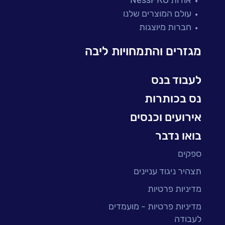
מיקור חוץ ושירותים מנוהלים
עולם המוצרים שלנו
בדיקות והבטחת איכות
חברות מיוצגות
עולמות הענן
Microsoft
מגזרים והתמחויות ליבה
עולמות הסייבר
למידה והדרכה ארגונית
לעבוד בנס
BI, Analytics & Big-Data
נס בכותרות
אירועים וכנסים
בואו נדבר
ספקים
תצהיר ניגוד עניינים
מדיניות פרטיות
מדיניות פרטיות - מועמדים
לעבודה