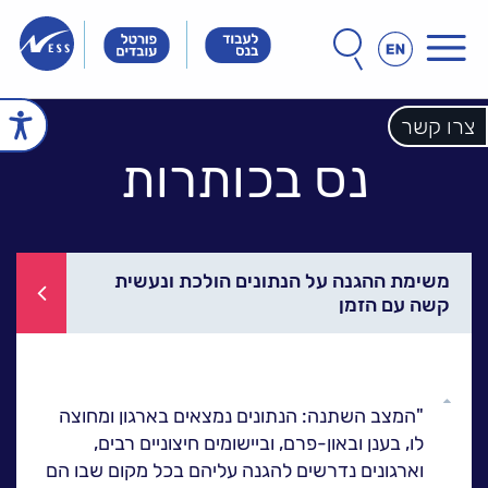
תפריט
חפש
חיפוש
באתר
Innovation
Innovation
Innovation
&
&
&
Technology
Technology
צרו קשר
echnology
עמוד הבית
Meet
Meet
Meet
People
People
נס בכותרות
People
הכל אודות נס
זה הסיפור שלנו
הנהלת נס
חברות הקבוצה
אחריות חברתית
לקוחות מספרים
משימת ההגנה על הנתונים הולכת ונעשית
קשה עם הזמן
ל
נס במנהרת הזמן
N25 - סדרת סרטונים
פתרונות ושירותים
גלול
ל
NESSPRO קבוצת
"
המצב השתנה: הנתונים נמצאים בארגון ומחוצה
למעלה
פתרונות התוכנה
לו, בענן ובאון-פרם, וביישומים חיצוניים רבים,
וארגונים נדרשים להגנה עליהם בכל מקום שבו הם
מגזרים והתמחויות ליבה