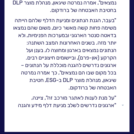
נמצאים", אמרה נמרטה שיגאון, מנהלת מוצר
DLP
ה
לעבוד בנס
בחטיבת האבטחה של ברודקום.
אירועים וכנסים
"
בעבר, הגנת הנתונים ומניעת הדלף שלהם הייתה
פודקאסט
משימה פחות קשה מאשר כיום, משום שהם נמצאו
נס בכותרות
בדאטה סנטר הארגוני ובמערכות הפנימיות, ולא
יותר מזה. בשנים האחרונות המצב השתנה:
וובינרים מומלצים
הנתונים נמצאים בארגון ומחוצה לו, בענן ועל
דברו איתנו
הקרקע (און-פרם), וביישומים חיצוניים רבים.
ארגונים נדרשים להגנה מוכללת על הנתונים
–
בכל מקום שבו הם נמצאים", כך אמרה נמרטה
שיגאון, מנהלת מוצר
DLP
ב
-
ESG,
חטיבת
האבטחה של ברודקום
.
"
על מנת לענות לאתגר מורכב זה", ציינה,
"ארגונים נדרשים לשלב מניעת דלף מידע והגנה
גלול
על סביבות הענן, עם קבלת נראות מרבית על כלל
למעלה
נכסי המידע הארגוניים. כשארגונים יודעים מה יש
להם, ביכולתם להגן על הנכסים במדויק ובאופן