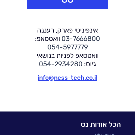
המודיעין הזה לפעולות הגנה דורש שילוב עם כלי
הגנה אחרים, ומביא להגנה מוכללת ומתוזמרת
".
לכתבה המלאה>>
אינפיניטי פארק, רעננה
03-7666800
וואטסאפ:
054-5977779
וואטסאפ לפניות בנושאי
גיוס:
054-2934280
info@ness-tech.co.il
הכל אודות נס