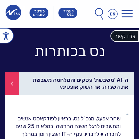
תפריט
חפש
חיפוש
באתר
Innovation
Innovation
Innovation
&
&
&
Technology
Technology
צרו קשר
echnology
עמוד הבית
Meet
Meet
Meet
People
People
נס בכותרות
People
הכל אודות נס
זה הסיפור שלנו
הנהלת נס
חברות הקבוצה
אחריות חברתית
לקוחות מספרים
ה-AI 'משבשת' עסקים והמלחמה משבשת
את השגרה, אך השוק אופטימי
ל
נס במנהרת הזמן
N25 - סדרת סרטונים
פתרונות ושירותים
גלול
ל
NESSPRO קבוצת
שחר אפעל, מנכ"ל נס, בראיון לפודקאסט אנשים
למעלה
פתרונות התוכנה
ומחשבים לרגל השנה החדשה ובמלאות 25 שנים
לחברה
●
לדבריו, ענף ה
-IT
הפגין חוסן במהלך
מגזרים והתמחויות ליבה