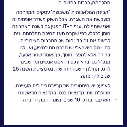
המלחמה, לרבות בתשפ"ה
ה
לעבוד בנס
"
הבינה המלאכותית 'משבשת' עסקים והמלחמה
אירועים וכנסים
משבשת את השגרה, אבל השוק משדר אופטימיות
פודקאסט
ואני שותף לה. ענף ה
-IT
הפגין גם בשנה האחרונה
נס בכותרות
חוסן כלכלי, כפי שקרה מאז תחילת המלחמה. ניתן
לראות את זה בדו"חות של החברות הציבוריות.
וובינרים מומלצים
להיי-טק הישראלי יש הרבה מה להציע, ואין לנו
דברו איתנו
ברירה אלא להפגין חוסן", כך אומר שחר אפעל,
מנכ"ל נס, בראיון לפודקאסט אנשים ומחשבים
לרגל תחילת השנה החדשה. נס מציינת השנה 25
שנים להקמתה
.
לאפעל יש היסטוריה של קריירה ניהולית מעניינת,
הכוללת שתי קדנציות בנס: בקדנציה הראשונה
הוא עבד בה כ-10 שנים, מיום הקמת החברה,
גלול
מתוכן שלוש שנים הוא כיהן כמנכ"ל. לאחר מכן
למעלה
הוא פרש לתפקידים אחרים, וחזר לשמש כמנכ"ל
נס לפני 11 שנים, בעקבות רכישתה על ידי חילן
.