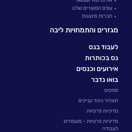
מיקור חוץ ושירותים מנוהלים
עולם המוצרים שלנו
בדיקות והבטחת איכות
חברות מיוצגות
עולמות הענן
Microsoft
מגזרים והתמחויות ליבה
עולמות הסייבר
למידה והדרכה ארגונית
לעבוד בנס
BI, Analytics & Big-Data
נס בכותרות
אירועים וכנסים
בואו נדבר
ספקים
תצהיר ניגוד עניינים
מדיניות פרטיות
מדיניות פרטיות - מועמדים
לעבודה