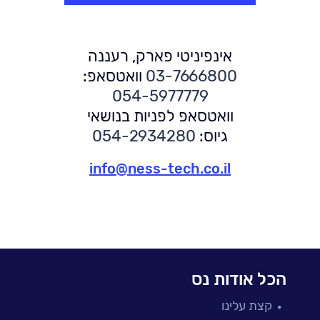
אינפיניטי פארק, רעננה
03-7666800
וואטסאפ:
054-5977779
וואטסאפ לפניות בנושאי
גיוס:
054-2934280
info@ness-tech.co.il
הכל אודות נס
קצת עלינו