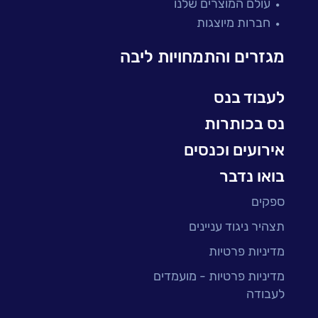
עולם המוצרים שלנו
בדיקות והבטחת איכות
חברות מיוצגות
עולמות הענן
Microsoft
מגזרים והתמחויות ליבה
עולמות הסייבר
למידה והדרכה ארגונית
לעבוד בנס
BI, Analytics & Big-Data
נס בכותרות
אירועים וכנסים
בואו נדבר
ספקים
תצהיר ניגוד עניינים
מדיניות פרטיות
מדיניות פרטיות - מועמדים
לעבודה