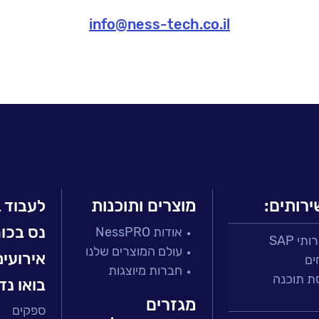
info@ness-tech.co.il
ירותים:
מוצרים ותוכנות
לעבוד 
נס בכו
אודות NessPRO
י SAP
עולם המוצרים שלנו
אירועים
ים
חברות מיוצגות
ת תוכנה
בואו נד
מגזרים
ספקים
 ושירות