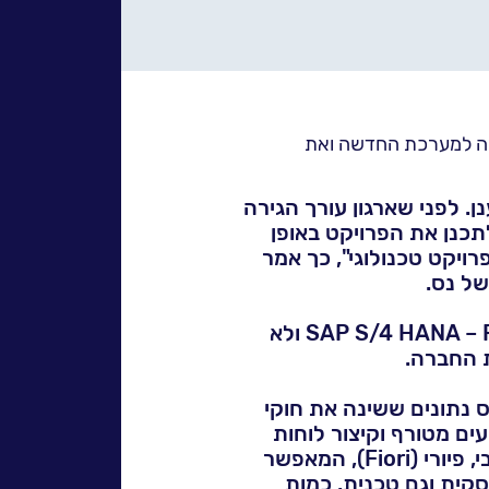
לעמו
ירה למערכת החדשה ואת
הקוד
מהדור הבא, בענן. לפני שארגון עורך הגירה
תכנן את הפרויקט באופן
ויקט טכנולוגי", כך אמר
מוגולובסקי דיבר בוובינר שדן בנושא "כל מה שרציתם לדעת עלSAP S/4 HANA – RISE with SAP ולא
 החברה.
 נתונים ששינה את חוקי
ים מטורף וקיצור לוחות
זמנים". הוא ציין כי "מרכיב חשוב בפרויקט הוא ממשק משתמש פשוט ואינטואיטיבי, פיורי (Fiori), המאפשר
סקית וגם טכנית. כמות