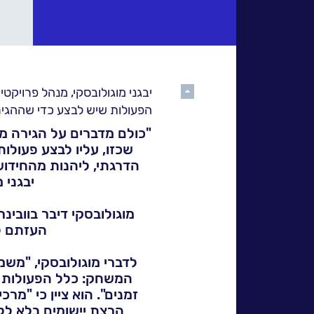
אחריות
חברתית
לקוחות
מספרים
גלול
יבגני מוגולובסקי, מנהל פרוי
למעלה
הפעולות שיש לבצע כדי שההגי
נס
במנהרת
שכזו, עליו לבצע פעולו
הדרגתי, ליהנות מהחידוש
הזמן
יבגני מ
N25
-
העזתם ל
סדרת
לדברי מוגולובסקי, "מש
סרטונים
המשחק: כלל הפעולות בו
הרצת יישומים בלא ללמ