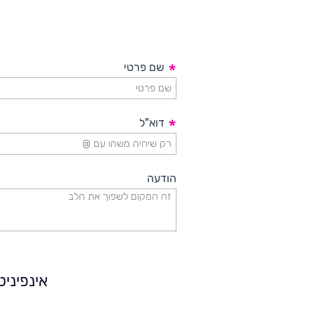
אירועים
וכנסים
פודקאסט
*
שם פרטי
נס
*
דוא"ל
בכותרות
וובינרים
הודעה
מומלצים
דברו
איתנו
אינפיני