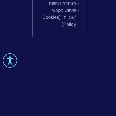
הצהרת נגישות
פתרונות למג
שימוש בקבצי
מיקור חוץ וש
"עוגיות“ (Cookies
בדיקות והב
Policy)
עולמות הענן
Microsoft
עולמות הסיי
למידה והדרכ
 & Big-Data
al