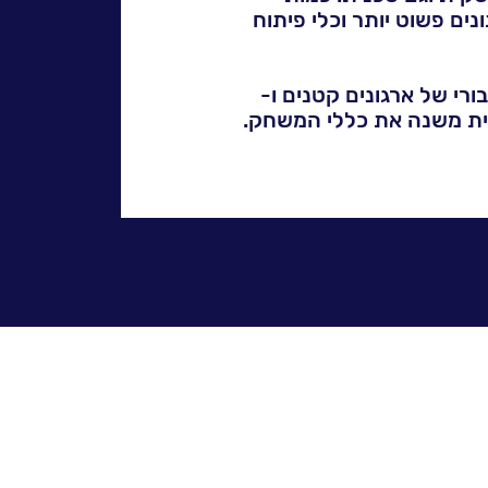
ים פשוט יותר וכלי פיתוח
, GROW לטובת הגירה לענן ציבורי של ארגונים קטנים ו-
אכותית משנה את כללי המשחק.
סאפ פיתחה עוזר אישי, ג'ול (Joule), המסייע בהנחיות ובטיפול בנתונים, ובשילוב עם כלי למידת מכונה, ML,
רציה רבות מגיעות מוכנות,
ת".