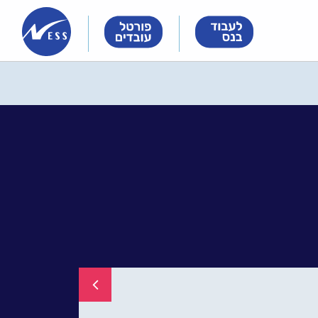
Innovation
Innovation
Innovation
&
&
&
Technology
Technology
Technology
Meet
Meet
Meet
People
People
People
לחזר