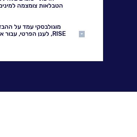
פתרונות
הטבלאות צומצמה למינימום
ושירותים
NESSPRO
RISE, לענן הפרטי, עב
גלול
קבוצת
למעלה
יכול לתת המלצות ייעול – 
פתרונות
מה 
התוכנה
מגזרים
והתמחויות
ליבה
לעבוד
בנס