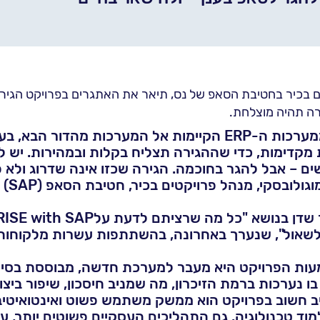
קטים בכיר בחטיבת הסאפ של נס, תיאר את האתגרים בפרויקט הג
רה תהיה מוצלחת.
"כולם מדברים על הגירה ממערכות ה-ERP הקיימות אל המערכות 
ת מקדימות, כדי שההגירה תצליח בקלות ובמהירות. יש ל
ים – אבל להגר בחוכמה. הגירה שכזו אינה שדרוג ולא פר
וגולובסקי, מנהל פרויקטים בכיר, חטיבת הסאפ (SAP) של נס.
שאול", שנערך באחרונה, בהשתתפות עשרות מלקוחות
מעות הפרויקט היא מעבר למערכת חדשה, מבוססת בסיס
 נערכות ברמת הזיכרון, מה שמניב חיסכון, שיפור ביצוע
וד טכנולוגיה. גם התהליכים העסקיים פשוטים יותר, ע