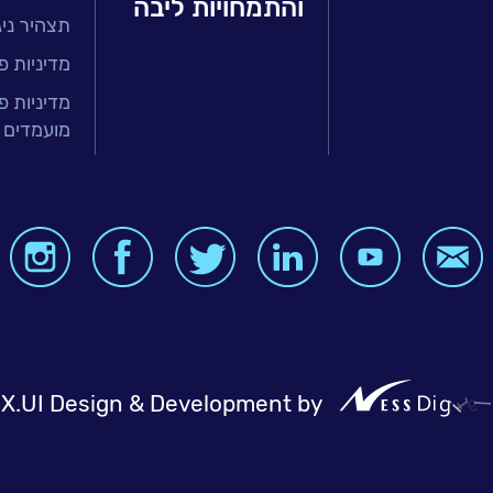
והתמחויות ליבה
תצהיר ניגו
זר הפיננסי
ירותים מנוהלים
מדיניות פ
טחת איכות
מדיניות פ
מועמדים 
בר
ה ארגונית
BI, Analytics
X.UI Design & Development by
NessDigit