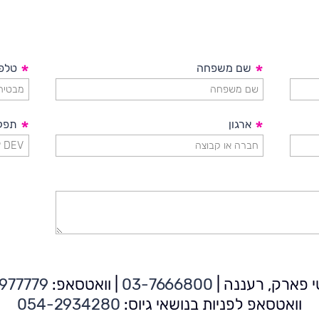
*
שם משפחה
*
טלפו
*
ארגון
*
תפק
טי פארק, רעננה
|
03-7666800
|
וואטסאפ:
977779
וואטסאפ לפניות בנושאי גיוס:
054-2934280