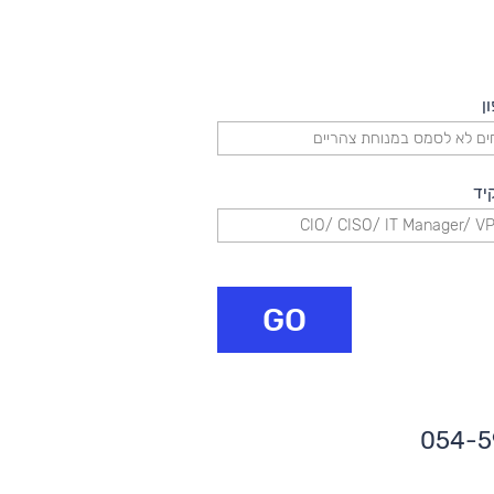
ן
יד
GO
054-5