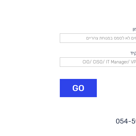
ן
יד
GO
054-5