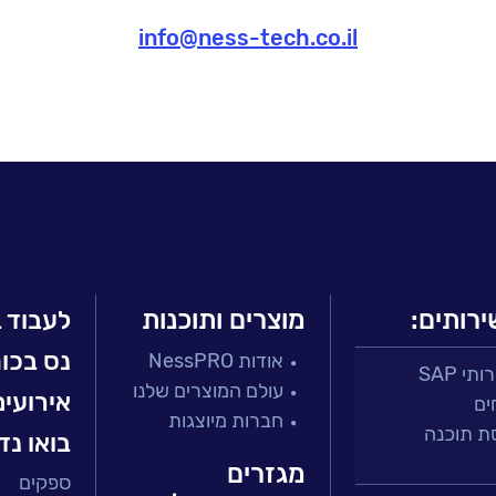
info@ness-tech.co.il
ירותים:
מוצרים ותוכנות
לעבוד 
נס בכו
אודות NessPRO
י SAP
עולם המוצרים שלנו
אירועים
ים
חברות מיוצגות
ת תוכנה
בואו נד
מגזרים
ספקים
 ושירות