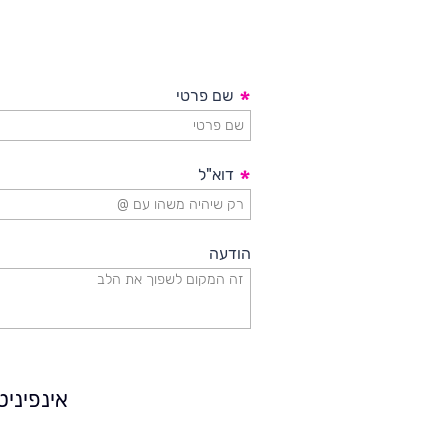
אירועים
וכנסים
פודקאסט
*
שם פרטי
נס
*
דוא"ל
בכותרות
וובינרים
הודעה
מומלצים
דברו
איתנו
אינפיני