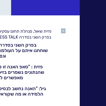
אחריות
חברתית
לקוחות
מספרים
גלול
למעלה
בפרק השני בסדרה NESS TALK
נס
בפרק השני בסדרה NESS TALK, בשיתוף חברת נס, התארחו פזית שאול וגיל שנער מהח
במנהרת
וגם 
הזמן
פזית : "סאפ האנה זו
N25
שהנתונים נשמרים בזיכ
-
מאפשרים לעב
סדרת
גיל: "האנה נחשב לבסיס
סרטונים
הלמידה או מה שקוראים