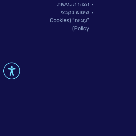
הצהרת נגישות
פתרונות למג
שימוש בקבצי
מיקור חוץ וש
"עוגיות“ (Cookies
בדיקות והב
Policy)
עולמות הענן
Microsoft
עולמות הסיי
למידה והדרכ
 & Big-Data
al