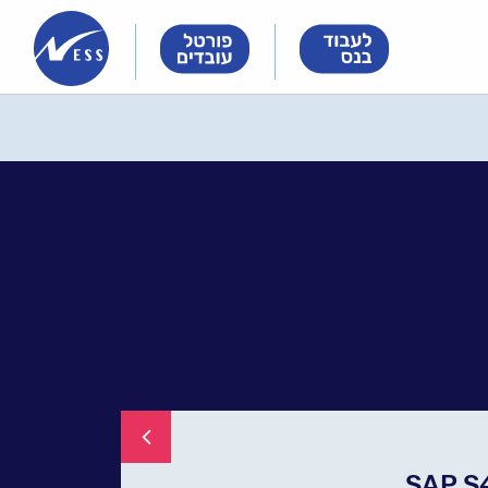
Innovation
Innovation
Innovation
&
&
&
Technology
Technology
Technology
Meet
Meet
Meet
People
People
People
לחזר