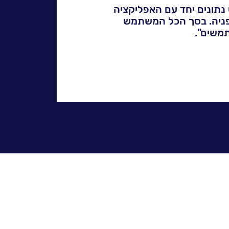
רביעי של מערכות ה-SAP המשלבת בסיס נתונים יחד עם האפליקציה
בן כל האלמנטים שיש בכל הגרסאות המתקדמות של SAP שלפניה. בסך הכל המשתמש
ית במערכת ה-S/4 HANA שניתן לאמץ. למשל, כקניין, אתה יכול לקבל
שרות. ויש עוד נושאים
רכת חדשנית, חכמה, עם