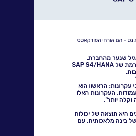
לעמו
SA, וגיל שנער, מנהל תחום SAP - שניהם מחברת נס - הם אורחי הפודקאסט
הקוד
שוחחנו איתם על העולמות החדשים של סאפ (SAP), על אתגרי ההגירה לפלטפורמת של SAP S4/HANA
 עקרונות: הראשון הוא
עמודות. העקרונות האלו
וקלה יותר".
ם היא תוצאה של יכולות
של בינה מלאכותית, עם