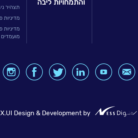
והתמחויות ליבה
תצהיר ניגו
זר הפיננסי
ירותים מנוהלים
מדיניות פ
טחת איכות
מדיניות פ
מועמדים 
בר
ה ארגונית
BI, Analytics
X.UI Design & Development by
NessDigit