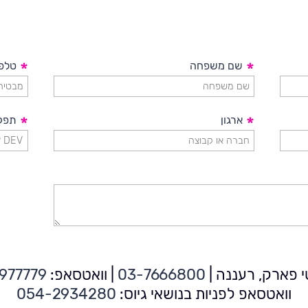
*
שם משפחה
*
טלפו
*
ארגון
*
תפק
טי פארק, רעננה
|
03-7666800
|
וואטסאפ:
977779
וואטסאפ לפניות בנושאי גיוס:
054-2934280