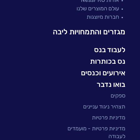
מיקור חוץ ושירותים מנוהלים
עולם המוצרים שלנו
בדיקות והבטחת איכות
חברות מיוצגות
עולמות הענן
Microsoft
מגזרים והתמחויות ליבה
עולמות הסייבר
למידה והדרכה ארגונית
לעבוד בנס
BI, Analytics & Big-Data
נס בכותרות
אירועים וכנסים
בואו נדבר
ספקים
תצהיר ניגוד עניינים
מדיניות פרטיות
מדיניות פרטיות - מועמדים
לעבודה