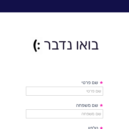
הטמעת יישומים ארגונים. לדבריה, "על מנת
להגדיל את שיעורי ההצלחה בפרויקט יישומים
ארגוניים, יש לטפל בכמה היבטים: הראשון, זהותו
של מוביל.ת פרויקט השינוי. נדרש לכך מישהו.י
שיוביל את המסע, יאמין בו ויהיה בקיא בפרטיו. הוא
בואו נדבר
צריך 'להיות באירוע'. זאת, כי אין תחליף למנהיגות
ארגונית"
לכתבה המלאה>>
*
שם פרטי
*
שם משפחה
טלפון