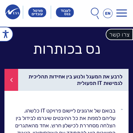
תפריט
חפש
חיפוש
באתר
Innovation
Innovation
Innovation
&
&
&
Technology
Technology
צרו קשר
echnology
עמוד הבית
Meet
Meet
Meet
People
People
נס בכותרות
People
הכל אודות נס
זה הסיפור שלנו
הנהלת נס
חברות הקבוצה
אחריות חברתית
לקוחות מספרים
לרבע את המעגל ולנוע בין אחידות תהליכית
לגמישות IT תפעולית
ל
נס במנהרת הזמן
N25 - סדרת סרטונים
פתרונות ושירותים
גלול
ל
בבואם של ארגונים ליישום פרויקט IT כלשהו,
NESSPRO קבוצת
למעלה
עליהם למפות את כל ההיבטים שיגרמו לבידול בין
פתרונות התוכנה
הצלחה מסחררת לכישלון חרוץ. אחד מהאתגרים
מגזרים והתמחויות ליבה
החשובים הוא להתמודד עם האוקסימורון, הניגוד,