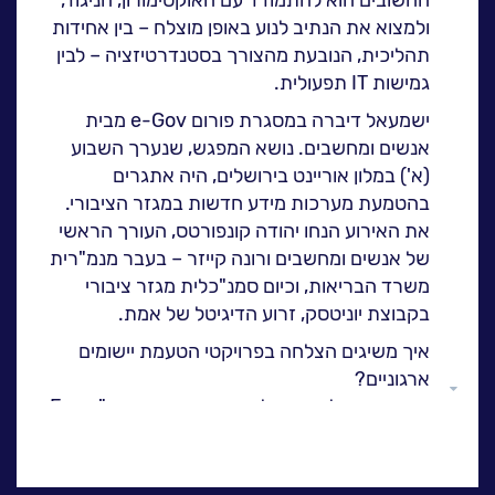
ה
לעבוד בנס
ולמצוא את הנתיב לנוע באופן מוצלח – בין אחידות
תהליכית, הנובעת מהצורך בסטנדרטיזציה – לבין
אירועים וכנסים
גמישות IT תפעולית.
פודקאסט
ישמעאל דיברה במסגרת פורום e-Gov מבית
נס בכותרות
אנשים ומחשבים. נושא המפגש, שנערך השבוע
וובינרים מומלצים
(א') במלון אוריינט בירושלים, היה אתגרים
דברו איתנו
בהטמעת מערכות מידע חדשות במגזר הציבורי.
את האירוע הנחו יהודה קונפורטס, העורך הראשי
של אנשים ומחשבים ורונה קייזר – בעבר מנמ"רית
משרד הבריאות, וכיום סמנ"כלית מגזר ציבורי
בקבוצת יוניטסק, זרוע הדיגיטל של אמת.
איך משיגים הצלחה בפרויקטי הטעמת יישומים
ארגוניים?
גלול
הרצאתה של ישמעאל נשאה את הכותרת "From
למעלה
A to Success", ודנה בחשיבות, הקריטית, של
תהליכי הדרכת המערכות בקרב המשתמשים
הסופיים. זאת, לטובת הצלחת פרויקטים של