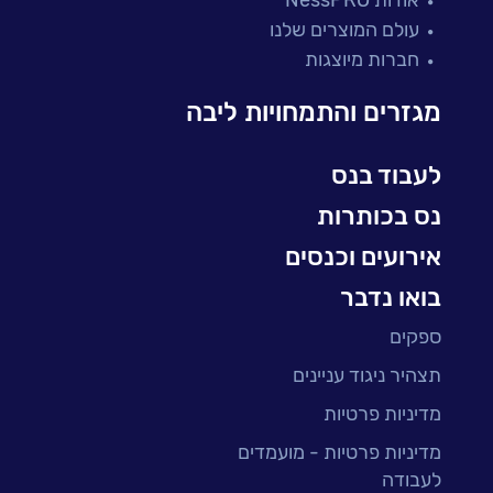
מיקור חוץ ושירותים מנוהלים
עולם המוצרים שלנו
בדיקות והבטחת איכות
חברות מיוצגות
עולמות הענן
Microsoft
מגזרים והתמחויות ליבה
עולמות הסייבר
למידה והדרכה ארגונית
לעבוד בנס
BI, Analytics & Big-Data
נס בכותרות
אירועים וכנסים
בואו נדבר
ספקים
תצהיר ניגוד עניינים
מדיניות פרטיות
מדיניות פרטיות - מועמדים
לעבודה