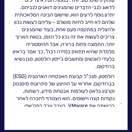
ה
לעבוד בנס
לדאוג לגבי הדברים שהמגינים דואגים לגביהם.
יתרון נוסף לרעים הוא, שיישום הבינה המלאכותית
אירועים וכנסים
שלהם לא חייב להיות מושלם – עליהם לעשות נכון
פודקאסט
ולהצליח במתקפה פעם אחת, בעוד שהמגינים
נס בכותרות
צריכים לעשות את זה נכון כל הזמן. בטווח הארוך
וובינרים מומלצים
יותר, התמונה פחות ברורה, אבל ההיסטוריה
מלמדת שהיא תתאזן במידה רבה", כך אמר בראיון
דברו איתנו
בלעדי לאנשים ומחשבים ג'ייסון רולסטון, סגן נשיא
ברודקום.
רולסטון, מנכ"ל קבוצת האבטחה הארגונית (ESG)
בברודקום, אחראי על ההיצע של פתרונות סימנטק
וקרבון בלאק לעולמות אבטחת מידע, רשתות,
נקודות קצה ויישומים. הוא הצטרף לחברה לאחר
גלול
רכישתה את VMware. בעבר עבד במק'אפי,
למעלה
אינטל וסיסקו. נספרו (NessPRO), קבוצת מוצרי
התוכנה של נס, מייצגת בישראל בלעדית את
מוצרי התוכנה של ברודקום.