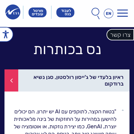
תפריט
חפש
חיפוש
באתר
Innovation
Innovation
Innovation
&
&
&
Technology
Technology
צרו קשר
echnology
עמוד הבית
Meet
Meet
Meet
People
People
נס בכותרות
People
הכל אודות נס
זה הסיפור שלנו
הנהלת נס
חברות הקבוצה
אחריות חברתית
לקוחות מספרים
ראיון בלעדי של ג'ייסון רולסטון, סגן נשיא
ברודקום
ל
נס במנהרת הזמן
N25 - סדרת סרטונים
פתרונות ושירותים
גלול
ל
"בטווח הקצר, לתוקפים עם AI יש יתרון. הם יכולים
NESSPRO קבוצת
למעלה
להישען במהירות על החוזקות של בינה מלאכותית
פתרונות התוכנה
יוצרת, GenAI, כמו יצירת נוזקות, או אוטומציה של
מגזרים והתמחויות ליבה
עותק פישינג טוב יותר. בנוסף, הם לא צריכים