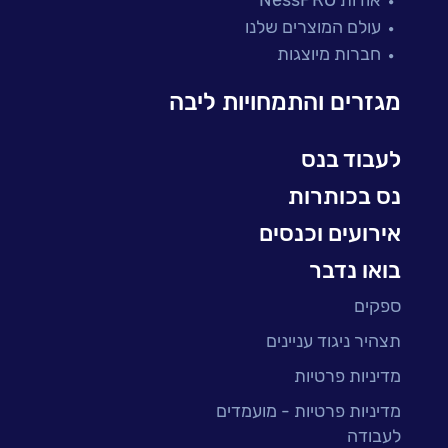
מיקור חוץ ושירותים מנוהלים
עולם המוצרים שלנו
בדיקות והבטחת איכות
חברות מיוצגות
עולמות הענן
Microsoft
מגזרים והתמחויות ליבה
עולמות הסייבר
למידה והדרכה ארגונית
לעבוד בנס
BI, Analytics & Big-Data
נס בכותרות
אירועים וכנסים
בואו נדבר
ספקים
תצהיר ניגוד עניינים
מדיניות פרטיות
מדיניות פרטיות - מועמדים
לעבודה