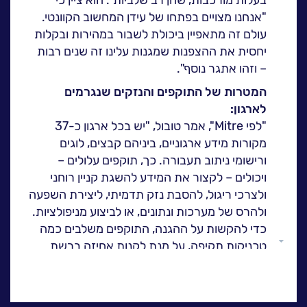
ה
לעבוד בנס
"אנחנו מצויים בפתחו של עידן המחשוב הקוונטי.
עולם זה מתאפיין ביכולת לשבור במהירות ובקלות
אירועים וכנסים
יחסית את ההצפנות שמגנות עלינו זה שנים רבות
פודקאסט
– וזהו אתגר נוסף".
נס בכותרות
המטרות של התוקפים והנזקים שנגרמים
וובינרים מומלצים
לארגון:
דברו איתנו
"לפי Mitre", אמר טובול, "יש בכל ארגון כ-37
מקורות מידע ארגוניים, ביניהם קבצים, לוגים
ורישומי ניתוב תעבורה. כך, תוקפים עלולים –
ויכולים – לקצור את המידע להשגת קניין רוחני
ולצרכי ריגול, להסבת נזק תדמיתי, ליצירת השפעה
ולהרס של מערכות ונתונים, או לביצוע מניפולציות.
כדי להקשות על ההגנה, התוקפים משלבים כמה
גלול
טכניקות תקיפה, על מנת לקנות אחיזה ברשת
למעלה
הקורבן – ומשם להתקדם. עלינו, המגנים, לדעת
להתמודד עם כל האתגרים הללו".
לכתבה המלאה>>