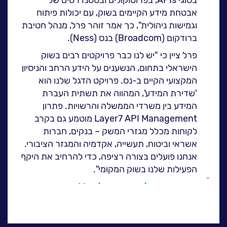
ה
לעבוד בנס
אבטחת מידע הקיימים בשוק, עם יכולות פיתוח
וגמישות ניהולית", כך אמר זוהר פרל, מנהל חטיבת
אירועים וכנסים
ברודקום (Broadcom) בנס (Ness).
פודקאסט
פרל ציין כי "יש לנו כבר פרויקטים רבים בשוק
נס בכותרות
הישראלי בתחום, הנשענים על הידע הרחב והניסיון
וובינרים מומלצים
המקצועי הקיים ב-נס. פרויקט הדגל שלנו הוא
דברו איתנו
'שדירת המידע', המהווה את תשתית העברת
המידע בין משרדי הממשלה והרשויות. פתרון
Layer7 API Management מוטמע גם בקרב
לקוחות מכלל מגזרי המשק – בנקים, חברות
אשראי וביטוח, תעשייה, אקדמיה והמגזר הציבורי.
אנחנו פועלים בצורה רציפה, כדי להרחיב את היקף
הפעילות שלנו בשוק המקומי".
גלול
לכתבה המלאה>>
למעלה