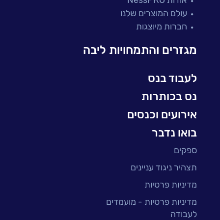
מיקור חוץ ושירותים מנוהלים
עולם המוצרים שלנו
בדיקות והבטחת איכות
חברות מיוצגות
עולמות הענן
Microsoft
מגזרים והתמחויות ליבה
עולמות הסייבר
למידה והדרכה ארגונית
לעבוד בנס
BI, Analytics & Big-Data
נס בכותרות
אירועים וכנסים
בואו נדבר
ספקים
תצהיר ניגוד עניינים
מדיניות פרטיות
מדיניות פרטיות - מועמדים
לעבודה