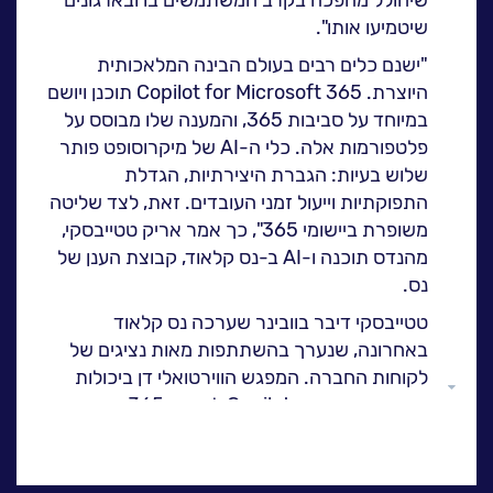
ה
לעבוד בנס
שיטמיעו אותו".
אירועים וכנסים
"ישנם כלים רבים בעולם הבינה המלאכותית
היוצרת. Copilot for Microsoft 365 תוכנן ויושם
פודקאסט
במיוחד על סביבות 365, והמענה שלו מבוסס על
נס בכותרות
פלטפורמות אלה. כלי ה-AI של מיקרוסופט פותר
וובינרים מומלצים
שלוש בעיות: הגברת היצירתיות, הגדלת
דברו איתנו
התפוקתיות וייעול זמני העובדים. זאת, לצד שליטה
משופרת ביישומי 365", כך אמר אריק טטייבסקי,
מהנדס תוכנה ו-AI ב-נס קלאוד, קבוצת הענן של
נס.
טטייבסקי דיבר בוובינר שערכה נס קלאוד
באחרונה, שנערך בהשתתפות מאות נציגים של
לקוחות החברה. המפגש הווירטואלי דן ביכולות
גלול
החדשות שמעניק Copilot ליישומי 365.
למעלה
לדברי טטייבסקי, "Copilot 365 הוא כלי שמשפר
תפוקה ומופעל על ידי מנועי AI, כזה שמעניק