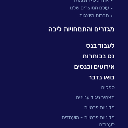
מיקור חוץ ושירותים מנוהלים
עולם המוצרים שלנו
בדיקות והבטחת איכות
חברות מיוצגות
עולמות הענן
Microsoft
מגזרים והתמחויות ליבה
עולמות הסייבר
למידה והדרכה ארגונית
לעבוד בנס
BI, Analytics & Big-Data
נס בכותרות
אירועים וכנסים
בואו נדבר
ספקים
תצהיר ניגוד עניינים
מדיניות פרטיות
מדיניות פרטיות - מועמדים
לעבודה