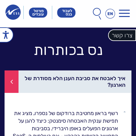
תפריט
חפש
חיפוש
באתר
Innovation
Innovation
Innovation
&
&
&
Technology
Technology
צרו קשר
echnology
עמוד הבית
Meet
Meet
Meet
People
People
נס בכותרות
People
הכל אודות נס
זה הסיפור שלנו
הנהלת נס
חברות הקבוצה
אחריות חברתית
לקוחות מספרים
איך לאבטח את סביבת הענן הלא מסודרת של
הארגון?
ל
נס במנהרת הזמן
N25 - סדרת סרטונים
פתרונות ושירותים
גלול
ל
רשף בראון מחטיבת ברודקום של נספרו, מציג את
NESSPRO קבוצת
למעלה
תפישת ענקית האבטחה סימנטק: כיצד להגן על
פתרונות התוכנה
ארגונים הפועלים באופן היברידי, בסביבות
מגזרים והתמחויות ליבה
המחשוב הקיימות בקרקע - וגם בעולמות ה-SaaS