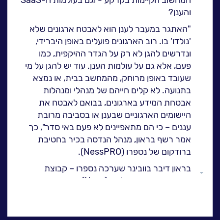
ה
לעבוד בנס
והענן?
אירועים וכנסים
"האתגר במעבר לענן הוא לאבטח ארגונים שלא
'נולדו' בו. רוב הארגונים פועלים באופן היברידי,
פודקאסט
ונדרשים להגן לא רק על הגדר ההיקפית, כמו
נס בכותרות
פעם, אלא גם על עולמות הענן. עוד יש להגן על מי
וובינרים מומלצים
שעובד באופן מרוחק, מהמחשב בבית, או נמצא
דברו איתנו
בתנועה. לא קלים חייהם של מנהלי ומנהלות
אבטחת המידע בארגונים, בבואם לאבטח את
היישומים הארגוניים שבענן או בסביבה מרובת
עננים – כי הם מתאפיינים לא פעם באי סדר", כך
אמר רשף בראון, מנהל הנדסה בכיר בחטיבת
ברודקום של נספרו (NessPRO).
בראון דיבר בוובינר שערכה נספרו – קבוצת
גלול
פתרונות התוכנה של נס (Ness) שהתקיים
למעלה
באחרונה. החטיבה משווקת בלעדית בישראל את
מוצרי התוכנה של ברודקום, לאחר שזו רכשה
בעשור הקודם את מוצרי אבטחת המידע