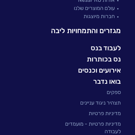
מיקור חוץ ושירותים מנוהלים
עולם המוצרים שלנו
בדיקות והבטחת איכות
חברות מיוצגות
עולמות הענן
Microsoft
מגזרים והתמחויות ליבה
עולמות הסייבר
למידה והדרכה ארגונית
לעבוד בנס
BI, Analytics & Big-Data
נס בכותרות
אירועים וכנסים
בואו נדבר
ספקים
תצהיר ניגוד עניינים
מדיניות פרטיות
מדיניות פרטיות - מועמדים
לעבודה