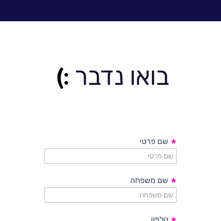
הארגוניים של סימנטק ואת CA.
פתרונות SSE כפלטפורמה
לדברי בראון, "ארגונים נדרשים, ורוצים, מעטפת
פתרונות אבטחת מידע עננית, שתגיע מספקית
פתרונות אבטחה אחת, ותאפשר להשיג חוויית
בואו נדבר
משתמש מיטבית, ניהול קל, רמת אבטחת מידע
גבוהה ועבודה מרחוק בצורה פשוטה ובלא
סיכונים".
לכתבה המלאה>>
*
שם פרטי
*
שם משפחה
טלפון