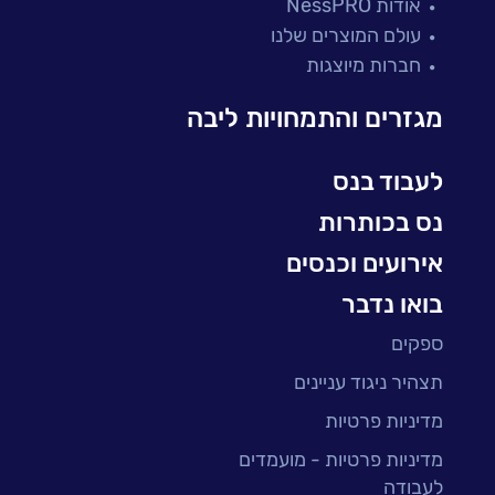
אודות NessPRO
מיקור חוץ ושירותים מנוהלים
עולם המוצרים שלנו
בדיקות והבטחת איכות
חברות מיוצגות
עולמות הענן
Microsoft
מגזרים והתמחויות ליבה
עולמות הסייבר
למידה והדרכה ארגונית
לעבוד בנס
BI, Analytics & Big-Data
נס בכותרות
אירועים וכנסים
בואו נדבר
ספקים
תצהיר ניגוד עניינים
מדיניות פרטיות
מדיניות פרטיות - מועמדים
לעבודה