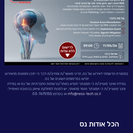
לעבוד בנס
אירועים וכנסים
פודקאסט
נס בכותרות
וובינרים מומלצים
דברו איתנו
במסגרת הרשמתי לאירוע של נס, הריני מאשר/ת ומודע/ת לכך כי יתכן ותמונות מהאירוע
יופיעו בפרסומים השונים של נס.
במידה ואינך מעויינ/ת כי תמונתך תופיע באתר/ברשתות החברתיות של נס או במידה
והנך מעוניינ/ת כי תמונתך תוסר מהאתר, יש לפנות למחלקת שיווק בכתובת האימייל:
info@ness-tech.co.il
או בטלפון 03-7675155
הכל אודות נס