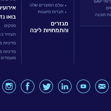
י SAP
עולם המוצרים שלנו
אירועים
ים
חברות מיוצגות
ת תוכנה
בואו נד
מגזרים
ספקים
 ושירות
והתמחויות ליבה
תצהיר ניגו
זר הפיננסי
ירותים מנוהלים
מדיניות פ
טחת איכות
מדיניות פ
מועמדים 
בר
ה ארגונית
BI, Analytics