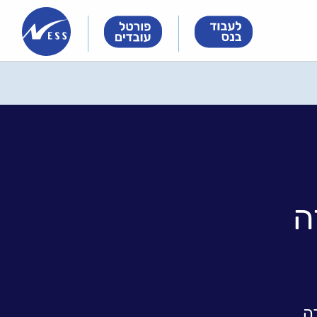
Innovation
Innovation
Innovation
&
&
&
Technology
Technology
Technology
Meet
Meet
Meet
People
People
People
ה
ה