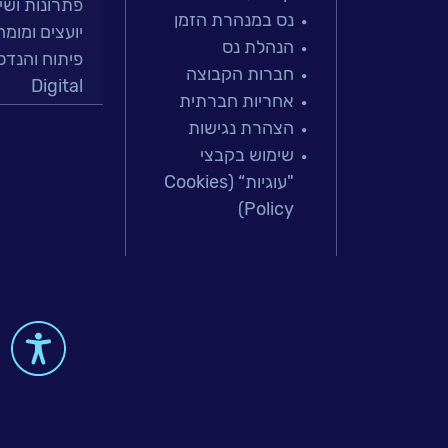
פתרונות ושירות
אירועים
נס במנהרת הזמן
יועצים ומומח
וכנסים
הנהלת נס
פיתוח והנדס
חברות הקבוצה
Digital
פודקאסט
אחריות חברתית
מרכזי תמיכה
הצהרת נגישות
פתרונות למג
נס
שימוש בקבצי
מיקור חוץ וש
בכותרות
"עוגיות“ (Cookies
בדיקות והב
Policy)
עולמות הענן
וובינרים
Microsoft
מומלצים
עולמות הסיי
למידה והדרכ
דברו
 & Big-Data
איתנו