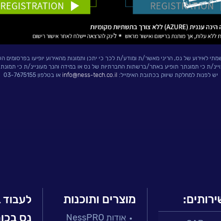
י לאירוע של נס, הריני מאשר/ת ומודע/ת לכך כי יתכן ותמונות מהאירוע יופיעו בפרסומים הש
ויינ/ת כי תמונתך תופיע באתר/ברשתות החברתיות של נס או במידה והנך מעוניינ/ת כי תמונת
יש לפנות למחלקת שיווק בכתובת האימייל:
info@ness-tech.co.il
או בטלפון 03-7675155
ירותים:
מוצרים ותוכנות
לעבוד 
נס בכו
אודות NessPRO