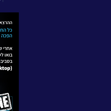
אחריות
חברתית
לקוחות
מספרים
נס
במנהרת
הזמן
N25
-
סדרת
סרטונים