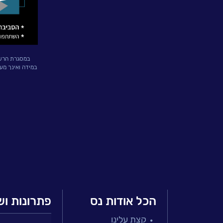
פתרונות
ושירותים
NESSPRO
קבוצת
במסגרת הרשמת
במידה ואינך מע
פתרונות
התוכנה
מגזרים
והתמחויות
ליבה
לעבוד
הכל אודות נס
פתרונות וש
בנס
קצת עלינו