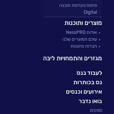
פיתוח והנדסת תוכנה
Digital
מרכזי תמיכה ושירות
מוצרים ותוכנות
פתרונות למגזר הפיננסי
אודות NessPRO
מיקור חוץ ושירותים מנוהלים
עולם המוצרים שלנו
בדיקות והבטחת איכות
חברות מיוצגות
עולמות הענן
Microsoft
מגזרים והתמחויות ליבה
עולמות הסייבר
למידה והדרכה ארגונית
לעבוד בנס
BI, Analytics & Big-Data
נס בכותרות
אירועים וכנסים
בואו נדבר
ספקים