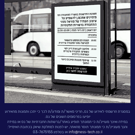
לעבוד בנס
אירועים וכנסים
פודקאסט
נס בכותרות
וובינרים מומלצים
דברו איתנו
במסגרת הרשמתי לאירוע של נס, הריני מאשר/ת ומודע/ת לכך כי יתכן ותמונות מהאירוע
יופיעו בפרסומים השונים של נס.
במידה ואינך מעויינ/ת כי תמונתך תופיע באתר/ברשתות החברתיות של נס או במידה
והנך מעוניינ/ת כי תמונתך תוסר מהאתר, יש לפנות למחלקת שיווק בכתובת האימייל:
info@ness-tech.co.il
או בטלפון 03-7675155