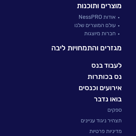
מרכזי תמיכה ושירות
מוצרים ותוכנות
פתרונות למגזר הפיננסי
אודות NessPRO
מיקור חוץ ושירותים מנוהלים
עולם המוצרים שלנו
בדיקות והבטחת איכות
חברות מיוצגות
עולמות הענן
Microsoft
מגזרים והתמחויות ליבה
עולמות הסייבר
למידה והדרכה ארגונית
לעבוד בנס
BI, Analytics & Big-Data
נס בכותרות
אירועים וכנסים
בואו נדבר
ספקים
תצהיר ניגוד עניינים
מדיניות פרטיות