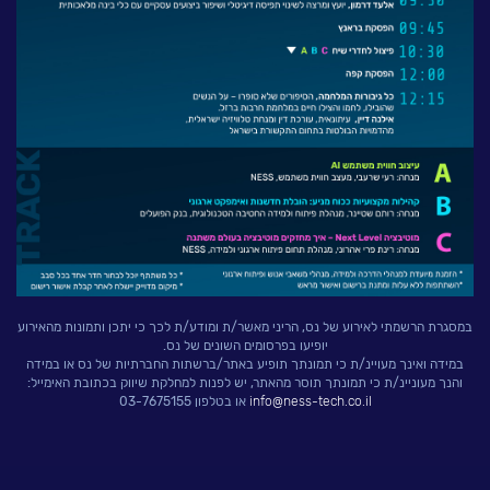
במסגרת הרשמתי לאירוע של נס, הריני מאשר/ת ומודע/ת לכך כי יתכן ותמונות מהאירוע
יופיעו בפרסומים השונים של נס.
במידה ואינך מעויינ/ת כי תמונתך תופיע באתר/ברשתות החברתיות של נס או במידה
והנך מעוניינ/ת כי תמונתך תוסר מהאתר, יש לפנות למחלקת שיווק בכתובת האימייל:
info@ness-tech.co.il
או בטלפון 03-7675155