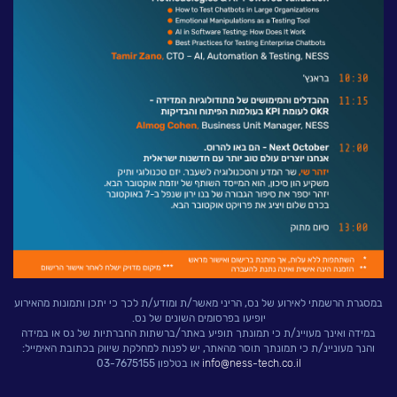
במסגרת הרשמתי לאירוע של נס, הריני מאשר/ת ומודע/ת לכך כי יתכן ותמונות מהאירוע
יופיעו בפרסומים השונים של נס.
במידה ואינך מעויינ/ת כי תמונתך תופיע באתר/ברשתות החברתיות של נס או במידה
והנך מעוניינ/ת כי תמונתך תוסר מהאתר, יש לפנות למחלקת שיווק בכתובת האימייל:
info@ness-tech.co.il
או בטלפון 03-7675155