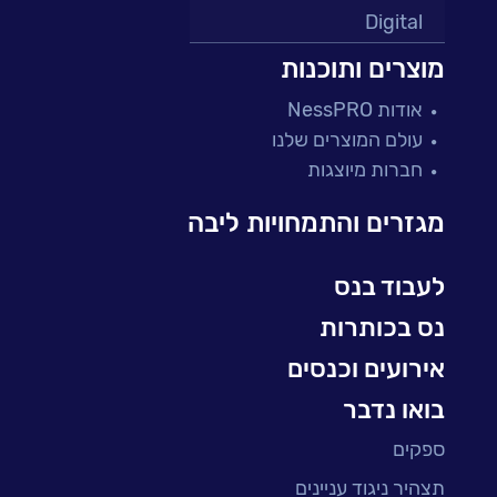
Digital
מרכזי תמיכה ושירות
מוצרים ותוכנות
פתרונות למגזר הפיננסי
אודות NessPRO
מיקור חוץ ושירותים מנוהלים
עולם המוצרים שלנו
בדיקות והבטחת איכות
חברות מיוצגות
עולמות הענן
Microsoft
מגזרים והתמחויות ליבה
עולמות הסייבר
למידה והדרכה ארגונית
לעבוד בנס
BI, Analytics & Big-Data
נס בכותרות
אירועים וכנסים
בואו נדבר
ספקים
תצהיר ניגוד עניינים