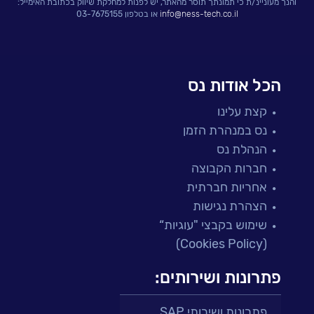
והנך מעוניינ/ת כי תמונתך תוסר מהאתר, יש לפנות למחלקת שיווק בכתובת האימייל:
info@ness-tech.co.il
או בטלפון 03-7675155
הכל אודות נס
קצת עלינו
נס במנהרת הזמן
הנהלת נס
חברות הקבוצה
אחריות חברתית
הצהרת נגישות
שימוש בקבצי "עוגיות“
(Cookies Policy)
פתרונות ושירותים:
פתרונות ושירותי SAP