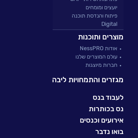
יועצים ומומחים
פיתוח והנדסת תוכנה
Digital
מרכזי תמיכה ושירות
מוצרים ותוכנות
פתרונות למגזר הפיננסי
אודות NessPRO
מיקור חוץ ושירותים מנוהלים
עולם המוצרים שלנו
בדיקות והבטחת איכות
חברות מיוצגות
עולמות הענן
Microsoft
מגזרים והתמחויות ליבה
עולמות הסייבר
למידה והדרכה ארגונית
לעבוד בנס
BI, Analytics & Big-Data
נס בכותרות
אירועים וכנסים
בואו נדבר