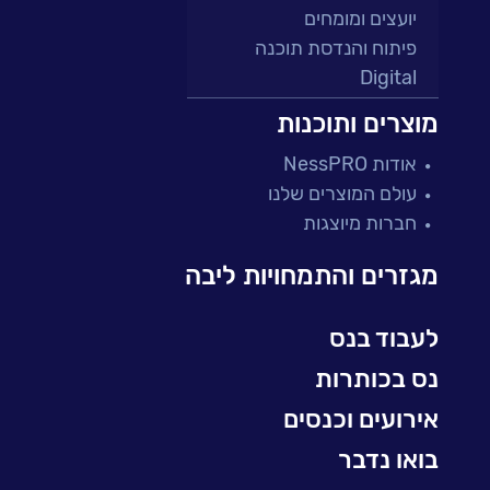
יועצים ומומחים
פיתוח והנדסת תוכנה
Digital
מרכזי תמיכה ושירות
מוצרים ותוכנות
פתרונות למגזר הפיננסי
אודות NessPRO
מיקור חוץ ושירותים מנוהלים
עולם המוצרים שלנו
בדיקות והבטחת איכות
חברות מיוצגות
עולמות הענן
Microsoft
מגזרים והתמחויות ליבה
עולמות הסייבר
למידה והדרכה ארגונית
לעבוד בנס
BI, Analytics & Big-Data
נס בכותרות
אירועים וכנסים
בואו נדבר