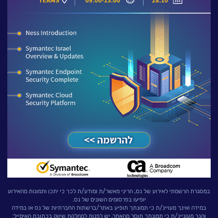
לעבוד בנס
אירועים וכנסים
פודקאסט
נס בכותרות
וובינרים מומלצים
דברו איתנו
במסגרת הרשמתי לאירוע של נס, הריני מאשר/ת ומודע/ת לכך כי יתכן ותמונות מהאירוע
יופיעו בפרסומים השונים של נס.
במידה ואינך מעויינ/ת כי תמונתך תופיע באתר/ברשתות החברתיות של נס או במידה
והנך מעוניינ/ת כי תמונתך תוסר מהאתר, יש לפנות למחלקת שיווק בכתובת האימייל: