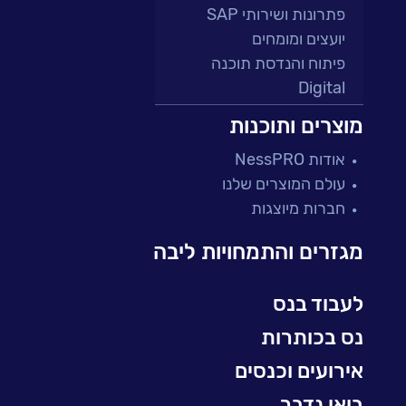
פתרונות ושירותי SAP
יועצים ומומחים
פיתוח והנדסת תוכנה
Digital
מרכזי תמיכה ושירות
מוצרים ותוכנות
פתרונות למגזר הפיננסי
אודות NessPRO
מיקור חוץ ושירותים מנוהלים
עולם המוצרים שלנו
בדיקות והבטחת איכות
חברות מיוצגות
עולמות הענן
Microsoft
מגזרים והתמחויות ליבה
עולמות הסייבר
למידה והדרכה ארגונית
לעבוד בנס
BI, Analytics & Big-Data
נס בכותרות
אירועים וכנסים
בואו נדבר