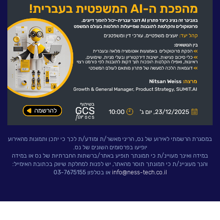
לעבוד בנס
אירועים וכנסים
פודקאסט
נס בכותרות
וובינרים מומלצים
דברו איתנו
במסגרת הרשמתי לאירוע של נס, הריני מאשר/ת ומודע/ת לכך כי יתכן ותמונות מהאירוע
יופיעו בפרסומים השונים של נס.
במידה ואינך מעויינ/ת כי תמונתך תופיע באתר/ברשתות החברתיות של נס או במידה
והנך מעוניינ/ת כי תמונתך תוסר מהאתר, יש לפנות למחלקת שיווק בכתובת האימייל:
info@ness-tech.co.il
או בטלפון 03-7675155