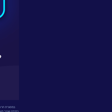
פתרונות
ושירותים
NESSPRO
קבוצת
פתרונות
התוכנה
מגזרים
והתמחויות
ליבה
לעבוד
בנס
במסגרת הרשמת
במידה ואינך מע