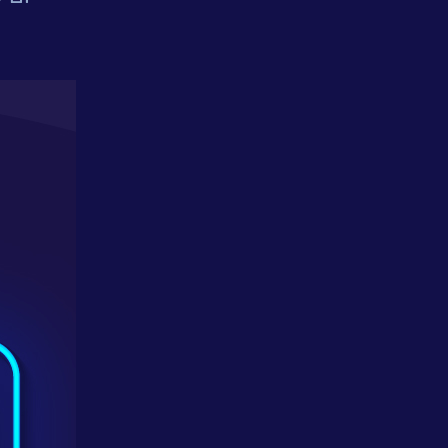
אחריות
חברתית
לקוחות
מספרים
נס
במנהרת
הזמן
N25
-
סדרת
סרטונים