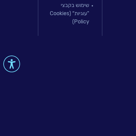
פתרונות למג
שימוש בקבצי
מיקור חוץ וש
"עוגיות“ (Cookies
בדיקות והב
Policy)
עולמות הענן
Microsoft
עולמות הסיי
למידה והדרכ
 & Big-Data
al