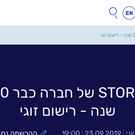
חפש
חיפוש
באתר
STORY של חב
שנה - רישום זוגי
שני
|
23.09.2019
|
19:00
ההרשמה נסג