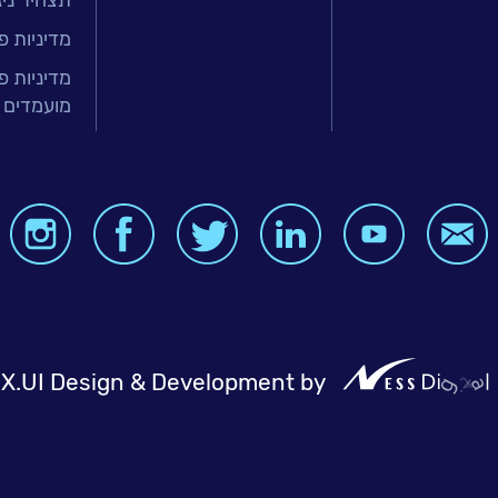
תצהיר ניגו
זר הפיננסי
ירותים מנוהלים
מדיניות פ
טחת איכות
מדיניות פ
מועמדים 
בר
ה ארגונית
BI, Analytics
X.UI Design & Development by
NessDigit