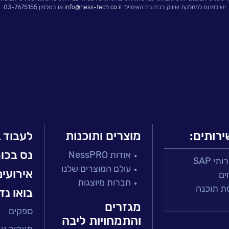
יש לפנות למחלקת שיווק בכתובת האימייל:
info@ness-tech.co.il
או בטלפון 03-7675155
ירותים:
מוצרים ותוכנות
לעבוד 
נס בכו
אודות NessPRO
י SAP
עולם המוצרים שלנו
אירועים
ים
חברות מיוצגות
ת תוכנה
בואו נד
מגזרים
ספקים
 ושירות
והתמחויות ליבה