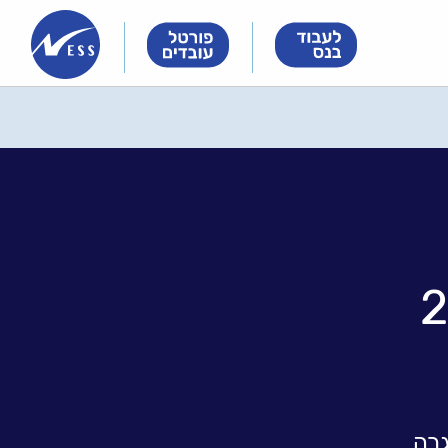
Innovation
Innovation
Innovation
&
&
&
Technology
Technology
Technology
Meet
Meet
Meet
People
People
People
רה כבר 20
רה