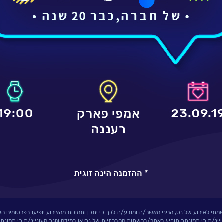
י לאירוע של נס, הריני מאשר/ת ומודע/ת לכך כי יתכן ותמונות מהאירוע יופיעו בפרסומים הש
ויינ/ת כי תמונתך תופיע באתר/ברשתות החברתיות של נס או במידה והנך מעוניינ/ת כי תמונת