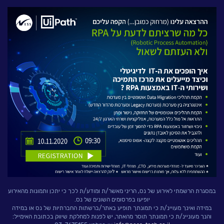
לעבוד בנס
אירועים וכנסים
פודקאסט
נס בכותרות
וובינרים מומלצים
דברו איתנו
במסגרת הרשמתי לאירוע של נס, הריני מאשר/ת ומודע/ת לכך כי יתכן ותמונות מהאירוע
יופיעו בפרסומים השונים של נס.
במידה ואינך מעויינ/ת כי תמונתך תופיע באתר/ברשתות החברתיות של נס או במידה
והנך מעוניינ/ת כי תמונתך תוסר מהאתר, יש לפנות למחלקת שיווק בכתובת האימייל: