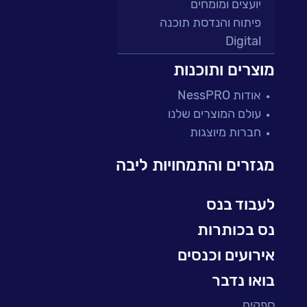
יועצים ומומחים
פיתוח והנדסת תוכנה
Digital
מרכזי תמיכה ושירות
מוצרים ותוכנות
פתרונות למגזר הפיננסי
אודות NessPRO
מיקור חוץ ושירותים מנוהלים
עולם המוצרים שלנו
בדיקות והבטחת איכות
חברות מיוצגות
עולמות הענן
Microsoft
מגזרים והתמחויות ליבה
עולמות הסייבר
למידה והדרכה ארגונית
לעבוד בנס
BI, Analytics & Big-Data
נס בכותרות
אירועים וכנסים
בואו נדבר
ספקים