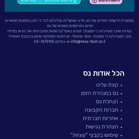
במסגרת הרשמתי לאירוע של נס, הריני מאשר/ת ומודע/ת לכך כי יתכן ותמונות מהאירוע
יופיעו בפרסומים השונים של נס.
במידה ואינך מעויינ/ת כי תמונתך תופיע באתר/ברשתות החברתיות של נס או במידה
והנך מעוניינ/ת כי תמונתך תוסר מהאתר, יש לפנות למחלקת שיווק בכתובת האימייל:
info@ness-tech.co.il
או בטלפון 03-7675155
הכל אודות נס
קצת עלינו
נס במנהרת הזמן
הנהלת נס
חברות הקבוצה
אחריות חברתית
הצהרת נגישות
שימוש בקבצי "עוגיות“