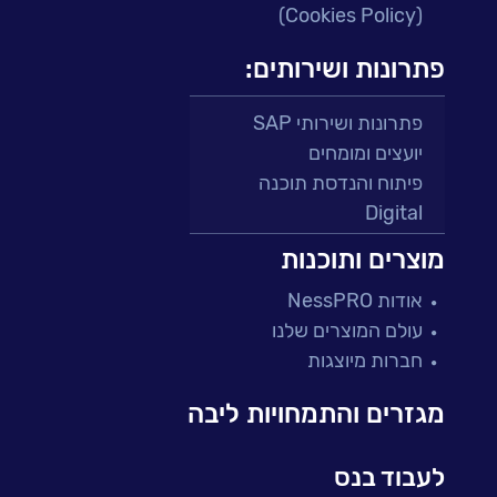
(Cookies Policy)
פתרונות ושירותים:
פתרונות ושירותי SAP
יועצים ומומחים
פיתוח והנדסת תוכנה
Digital
מרכזי תמיכה ושירות
מוצרים ותוכנות
פתרונות למגזר הפיננסי
אודות NessPRO
מיקור חוץ ושירותים מנוהלים
עולם המוצרים שלנו
בדיקות והבטחת איכות
חברות מיוצגות
עולמות הענן
Microsoft
מגזרים והתמחויות ליבה
עולמות הסייבר
למידה והדרכה ארגונית
לעבוד בנס
BI, Analytics & Big-Data