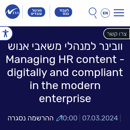
תפריט
חפש
חיפוש
באתר
Innovation
Innovation
Innovation
&
&
&
Technology
Technology
צרו קשר
echnology
עמוד הבית
Meet
Meet
Meet
People
People
וובינר למנהלי משאבי אנוש
People
הכל אודות נס
- Managing HR content
זה הסיפור שלנו
הנהלת נס
חברות הקבוצה
אחריות חברתית
digitally and compliant
לקוחות מספרים
נס במנהרת הזמן
in the modern
N25 - סדרת סרטונים
enterprise
פתרונות ושירותים
NESSPRO קבוצת
|
פתרונות התוכנה
07.03.2024
|
10:00
ההרשמה נסגרה
מגזרים והתמחויות ליבה