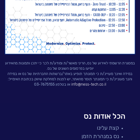
לעבוד בנס
אירועים וכנסים
פודקאסט
נס בכותרות
וובינרים מומלצים
דברו איתנו
במסגרת הרשמתי לאירוע של נס, הריני מאשר/ת ומודע/ת לכך כי יתכן ותמונות מהאירוע
יופיעו בפרסומים השונים של נס.
במידה ואינך מעויינ/ת כי תמונתך תופיע באתר/ברשתות החברתיות של נס או במידה
והנך מעוניינ/ת כי תמונתך תוסר מהאתר, יש לפנות למחלקת שיווק בכתובת האימייל:
info@ness-tech.co.il
או בטלפון 03-7675155
הכל אודות נס
קצת עלינו
נס במנהרת הזמן