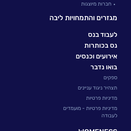
חברות מיוצגות
עולמות הענן
Microsoft
מגזרים והתמחויות ליבה
עולמות הסייבר
למידה והדרכה ארגונית
לעבוד בנס
BI, Analytics & Big-Data
נס בכותרות
אירועים וכנסים
בואו נדבר
ספקים
תצהיר ניגוד עניינים
מדיניות פרטיות
מדיניות פרטיות - מועמדים
לעבודה