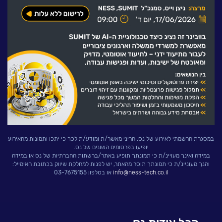
לעבוד בנס
אירועים וכנסים
פודקאסט
נס בכותרות
וובינרים מומלצים
דברו איתנו
במסגרת הרשמתי לאירוע של נס, הריני מאשר/ת ומודע/ת לכך כי יתכן ותמונות מהאירוע
יופיעו בפרסומים השונים של נס.
במידה ואינך מעויינ/ת כי תמונתך תופיע באתר/ברשתות החברתיות של נס או במידה
והנך מעוניינ/ת כי תמונתך תוסר מהאתר, יש לפנות למחלקת שיווק בכתובת האימייל:
info@ness-tech.co.il
או בטלפון 03-7675155