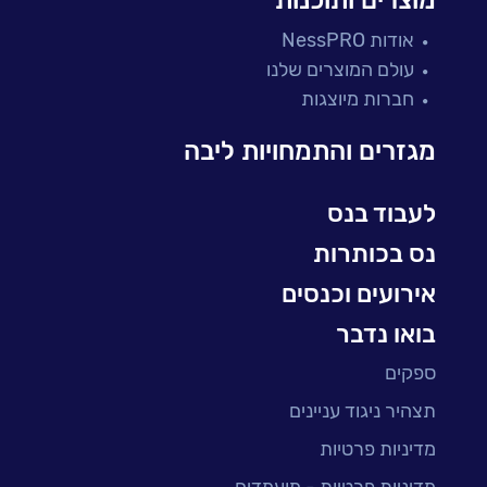
מוצרים ותוכנות
פתרונות למגזר הפיננסי
אודות NessPRO
מיקור חוץ ושירותים מנוהלים
עולם המוצרים שלנו
בדיקות והבטחת איכות
חברות מיוצגות
עולמות הענן
Microsoft
מגזרים והתמחויות ליבה
עולמות הסייבר
למידה והדרכה ארגונית
לעבוד בנס
BI, Analytics & Big-Data
נס בכותרות
אירועים וכנסים
בואו נדבר
ספקים
תצהיר ניגוד עניינים
מדיניות פרטיות