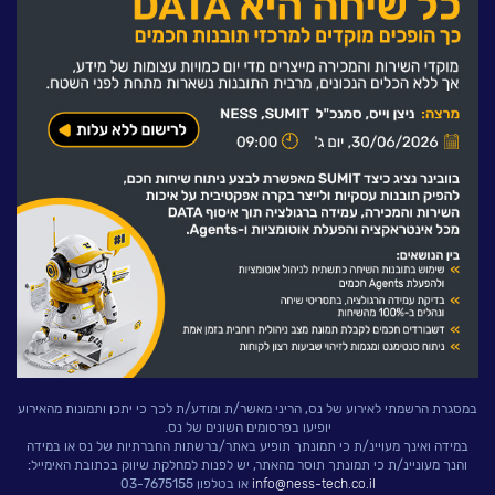
לעבוד בנס
אירועים וכנסים
פודקאסט
נס בכותרות
וובינרים מומלצים
דברו איתנו
במסגרת הרשמתי לאירוע של נס, הריני מאשר/ת ומודע/ת לכך כי יתכן ותמונות מהאירוע
יופיעו בפרסומים השונים של נס.
במידה ואינך מעויינ/ת כי תמונתך תופיע באתר/ברשתות החברתיות של נס או במידה
והנך מעוניינ/ת כי תמונתך תוסר מהאתר, יש לפנות למחלקת שיווק בכתובת האימייל:
info@ness-tech.co.il
או בטלפון 03-7675155