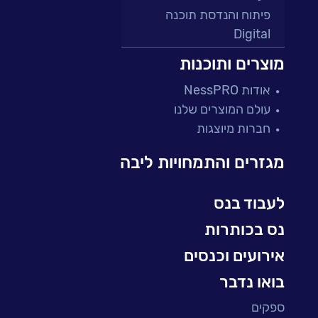
פיתוח והנדסת תוכנה
Digital
מרכזי תמיכה ושירות
מוצרים ותוכנות
פתרונות למגזר הפיננסי
אודות NessPRO
מיקור חוץ ושירותים מנוהלים
עולם המוצרים שלנו
בדיקות והבטחת איכות
חברות מיוצגות
עולמות הענן
Microsoft
מגזרים והתמחויות ליבה
עולמות הסייבר
למידה והדרכה ארגונית
לעבוד בנס
BI, Analytics & Big-Data
נס בכותרות
אירועים וכנסים
בואו נדבר
ספקים