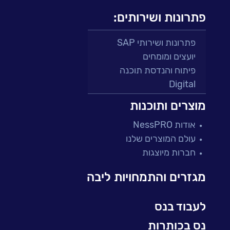
פתרונות ושירותים:
פתרונות ושירותי SAP
יועצים ומומחים
פיתוח והנדסת תוכנה
Digital
מרכזי תמיכה ושירות
מוצרים ותוכנות
פתרונות למגזר הפיננסי
אודות NessPRO
מיקור חוץ ושירותים מנוהלים
עולם המוצרים שלנו
בדיקות והבטחת איכות
חברות מיוצגות
עולמות הענן
Microsoft
מגזרים והתמחויות ליבה
עולמות הסייבר
למידה והדרכה ארגונית
לעבוד בנס
BI, Analytics & Big-Data
נס בכותרות