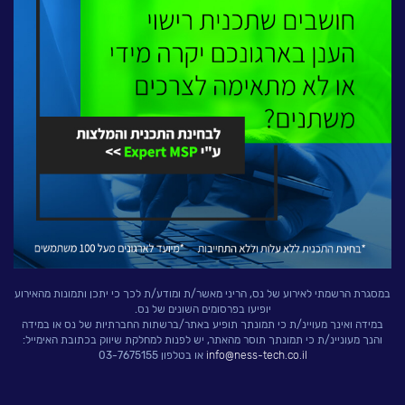
לעבוד בנס
אירועים וכנסים
פודקאסט
נס בכותרות
וובינרים מומלצים
דברו איתנו
במסגרת הרשמתי לאירוע של נס, הריני מאשר/ת ומודע/ת לכך כי יתכן ותמונות מהאירוע
יופיעו בפרסומים השונים של נס.
במידה ואינך מעויינ/ת כי תמונתך תופיע באתר/ברשתות החברתיות של נס או במידה
והנך מעוניינ/ת כי תמונתך תוסר מהאתר, יש לפנות למחלקת שיווק בכתובת האימייל:
info@ness-tech.co.il
או בטלפון 03-7675155