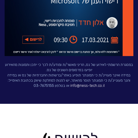
לעבוד בנס
אירועים וכנסים
פודקאסט
נס בכותרות
וובינרים מומלצים
דברו איתנו
במסגרת הרשמתי לאירוע של נס, הריני מאשר/ת ומודע/ת לכך כי יתכן ותמונות מהאירוע
יופיעו בפרסומים השונים של נס.
במידה ואינך מעויינ/ת כי תמונתך תופיע באתר/ברשתות החברתיות של נס או במידה
והנך מעוניינ/ת כי תמונתך תוסר מהאתר, יש לפנות למחלקת שיווק בכתובת האימייל:
info@ness-tech.co.il
או בטלפון 03-7675155