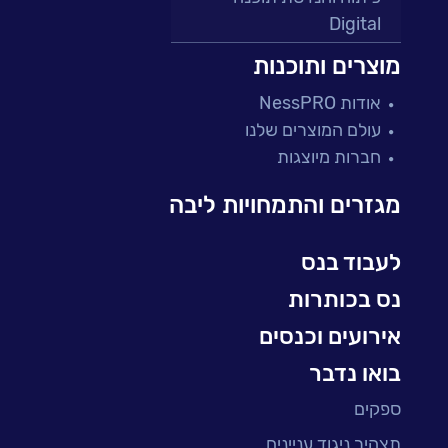
Digital
מרכזי תמיכה ושירות
מוצרים ותוכנות
פתרונות למגזר הפיננסי
אודות NessPRO
מיקור חוץ ושירותים מנוהלים
עולם המוצרים שלנו
בדיקות והבטחת איכות
חברות מיוצגות
עולמות הענן
Microsoft
מגזרים והתמחויות ליבה
עולמות הסייבר
למידה והדרכה ארגונית
לעבוד בנס
BI, Analytics & Big-Data
נס בכותרות
אירועים וכנסים
בואו נדבר
ספקים
תצהיר ניגוד עניינים