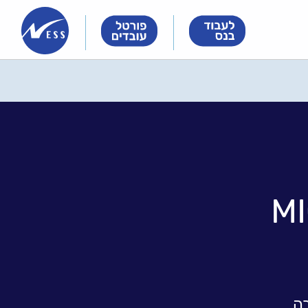
Innovation
Innovation
Innovation
&
&
&
Technology
Technology
Technology
Meet
Meet
Meet
People
People
People
MI
ה