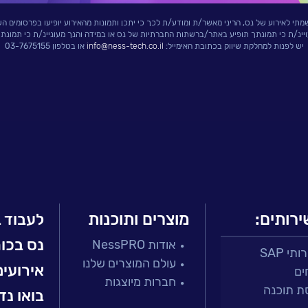
י לאירוע של נס, הריני מאשר/ת ומודע/ת לכך כי יתכן ותמונות מהאירוע יופיעו בפרסומים הש
ויינ/ת כי תמונתך תופיע באתר/ברשתות החברתיות של נס או במידה והנך מעוניינ/ת כי תמונת
יש לפנות למחלקת שיווק בכתובת האימייל:
info@ness-tech.co.il
או בטלפון 03-7675155
ירותים:
מוצרים ותוכנות
לעבוד 
נס בכו
אודות NessPRO
י SAP
עולם המוצרים שלנו
אירועים
ים
חברות מיוצגות
ת תוכנה
בואו נד