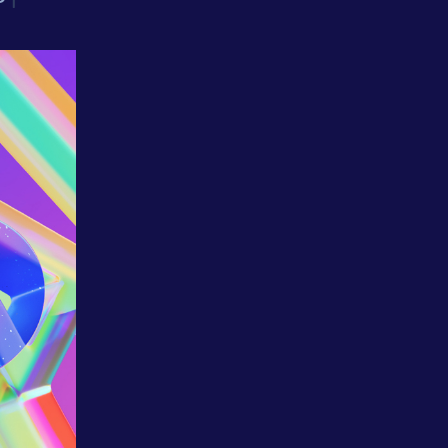
אחריות
חברתית
לקוחות
מספרים
נס
במנהרת
הזמן
N25
-
סדרת
סרטונים