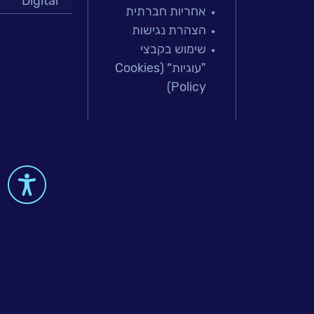
Digital
אירועים
אחריות חברתית
מרכזי תמיכה
וכנסים
הצהרת נגישות
פתרונות למג
שימוש בקבצי
מיקור חוץ וש
פודקאסט
"עוגיות“ (Cookies
בדיקות והב
Policy)
עולמות הענן
נס
Microsoft
בכותרות
עולמות הסיי
למידה והדרכ
וובינרים
 & Big-Data
מומלצים
דברו
איתנו
al