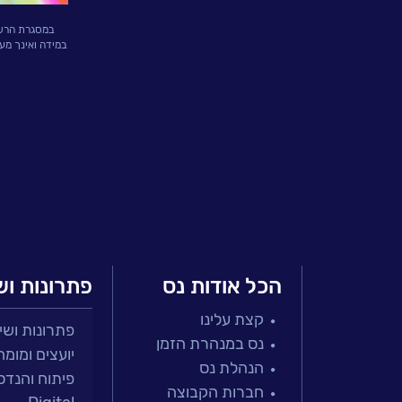
פתרונות
ושירותים
במסגרת הרשמת
במידה ואינך מע
NESSPRO
קבוצת
פתרונות
התוכנה
מגזרים
והתמחויות
הכל אודות נס
פתרונות וש
ליבה
קצת עלינו
לעבוד
פתרונות ושירות
נס במנהרת הזמן
יועצים ומומח
בנס
הנהלת נס
פיתוח והנדס
חברות הקבוצה