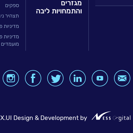
מגזרים
ספקים
 ושירות
והתמחויות ליבה
תצהיר ניגו
זר הפיננסי
ירותים מנוהלים
מדיניות פ
טחת איכות
מדיניות פ
מועמדים 
בר
ה ארגונית
BI, Analytics
X.UI Design & Development by
NessDigit