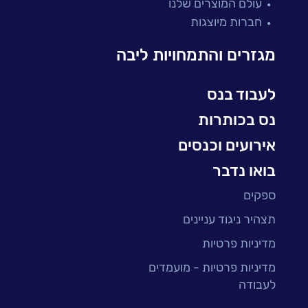
עולם המוצרים שלנו
בדיקות והבטחת איכות
חברות מיוצגות
עולמות הענן
Microsoft
מגזרים והתמחויות ליבה
עולמות הסייבר
למידה והדרכה ארגונית
לעבוד בנס
BI, Analytics & Big-Data
נס בכותרות
אירועים וכנסים
בואו נדבר
ספקים
תצהיר ניגוד עניינים
מדיניות פרטיות
מדיניות פרטיות - מועמדים
לעבודה