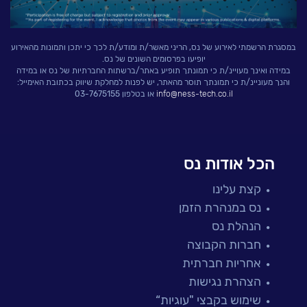
במסגרת הרשמתי לאירוע של נס, הריני מאשר/ת ומודע/ת לכך כי יתכן ותמונות מהאירוע
יופיעו בפרסומים השונים של נס.
במידה ואינך מעויינ/ת כי תמונתך תופיע באתר/ברשתות החברתיות של נס או במידה
והנך מעוניינ/ת כי תמונתך תוסר מהאתר, יש לפנות למחלקת שיווק בכתובת האימייל:
info@ness-tech.co.il
או בטלפון 03-7675155
הכל אודות נס
קצת עלינו
נס במנהרת הזמן
הנהלת נס
חברות הקבוצה
אחריות חברתית
הצהרת נגישות
שימוש בקבצי "עוגיות“