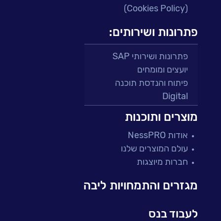
(Cookies Policy)
פתרונות ושירותים:
פתרונות ושירותי SAP
יועצים ומומחים
פיתוח והנדסת תוכנה
Digital
מרכזי תמיכה ושירות
מוצרים ותוכנות
פתרונות למגזר הפיננסי
אודות NessPRO
מיקור חוץ ושירותים מנוהלים
עולם המוצרים שלנו
בדיקות והבטחת איכות
חברות מיוצגות
עולמות הענן
Microsoft
מגזרים והתמחויות ליבה
עולמות הסייבר
למידה והדרכה ארגונית
לעבוד בנס
BI, Analytics & Big-Data