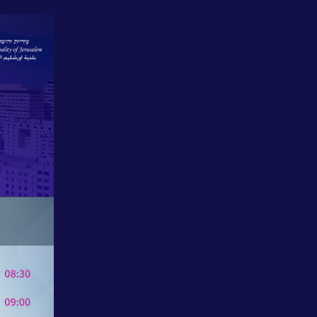
אחריות
חברתית
לקוחות
מספרים
נס
במנהרת
הזמן
N25
-
סדרת
סרטונים