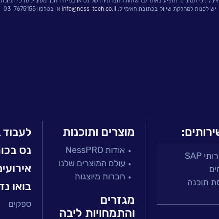
ויינ/ת כי תמונתך תופיע באתר/ברשתות החברתיות של נס או במידה והנך מעוניינ/ת כי תמונת
יש לפנות למחלקת שיווק בכתובת האימייל:
info@ness-tech.co.il
או בטלפון 03-7675155
ירותים:
מוצרים ותוכנות
לעבוד 
נס בכו
אודות NessPRO
י SAP
עולם המוצרים שלנו
אירועים
ים
חברות מיוצגות
ת תוכנה
בואו נד
מגזרים
ספקים
 ושירות
והתמחויות ליבה