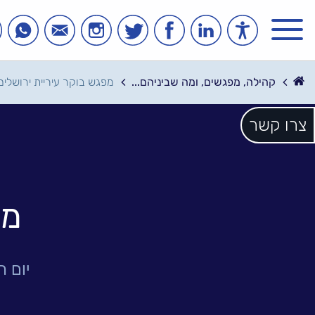
תפריט
עמוד
חזרה
קהילה, מפגשים, ומה שביניהם...
מפגש בוקר עיריית ירושלים
לדף
הבית
הבית
צרו קשר
הכל
אודות
נס
זה
מפ
הסיפור
שלנו
הנהלת
יום ח
נס
חברות
הקבוצה