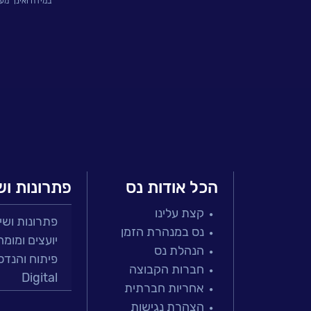
במידה ואינך מע
אירועים
וכנסים
פודקאסט
נס
בכותרות
וובינרים
מומלצים
הכל אודות נס
פתרונות וש
קצת עלינו
דברו
פתרונות ושירות
נס במנהרת הזמן
יועצים ומומח
איתנו
הנהלת נס
פיתוח והנדס
חברות הקבוצה
Digital
אחריות חברתית
מרכזי תמיכה
הצהרת נגישות