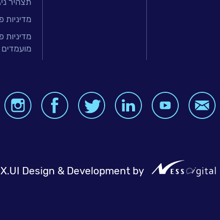
תצהיר ניגו
זר הפיננסי
ירותים מנוהלים
מדיניות פ
טחת איכות
מדיניות פ
מועמדים 
בר
ה ארגונית
BI, Analytics
X.UI Design & Development by
NessDigit