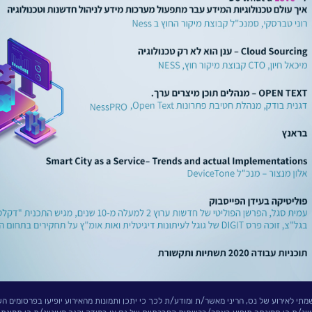
י לאירוע של נס, הריני מאשר/ת ומודע/ת לכך כי יתכן ותמונות מהאירוע יופיעו בפרסומים הש