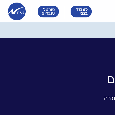
Innovation
Innovation
Innovation
&
&
&
Technology
Technology
Technology
Meet
Meet
Meet
People
People
People
ם
גרה