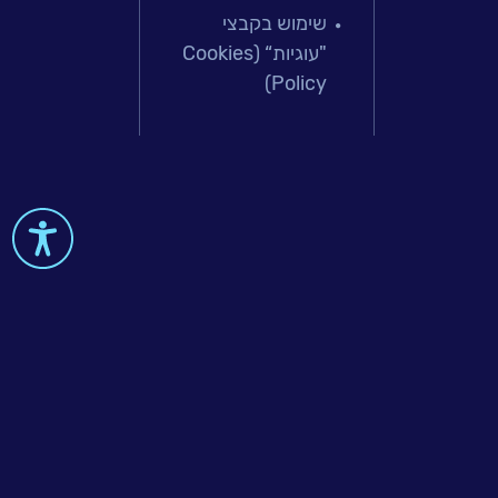
פתרונות למג
שימוש בקבצי
מיקור חוץ וש
"עוגיות“ (Cookies
בדיקות והב
Policy)
עולמות הענן
Microsoft
עולמות הסיי
למידה והדרכ
 & Big-Data
al