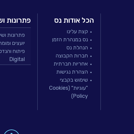
אירועים
וכנסים
הכל אודות נס
פתרונות וש
פודקאסט
קצת עלינו
פתרונות ושירות
נס במנהרת הזמן
נס
יועצים ומומח
הנהלת נס
פיתוח והנדס
בכותרות
חברות הקבוצה
Digital
אחריות חברתית
מרכזי תמיכה
וובינרים
הצהרת נגישות
פתרונות למג
מומלצים
שימוש בקבצי
מיקור חוץ וש
"עוגיות“ (Cookies
בדיקות והב
דברו
Policy)
עולמות הענן
איתנו
Microsoft
עולמות הסיי
למידה והדרכ
 & Big-Data