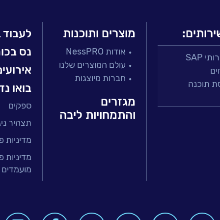
ירותים:
מוצרים ותוכנות
לעבוד 
נס בכו
אודות NessPRO
י SAP
עולם המוצרים שלנו
אירועים
ים
חברות מיוצגות
ת תוכנה
בואו נד
מגזרים
ספקים
 ושירות
והתמחויות ליבה
תצהיר ניגו
זר הפיננסי
ירותים מנוהלים
מדיניות פ
טחת איכות
מדיניות פ
מועמדים 
בר
ה ארגונית
BI, Analytics