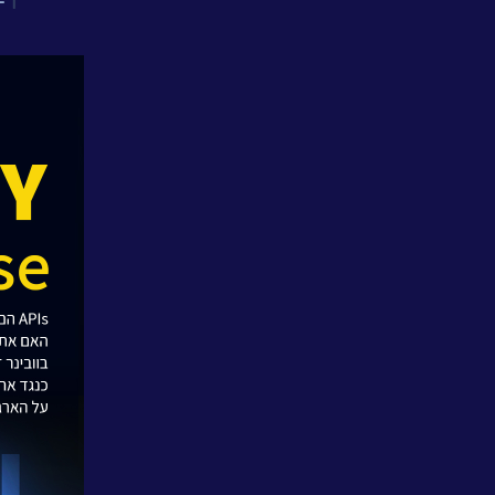
אחריות
חברתית
לקוחות
מספרים
נס
במנהרת
הזמן
N25
-
סדרת
סרטונים