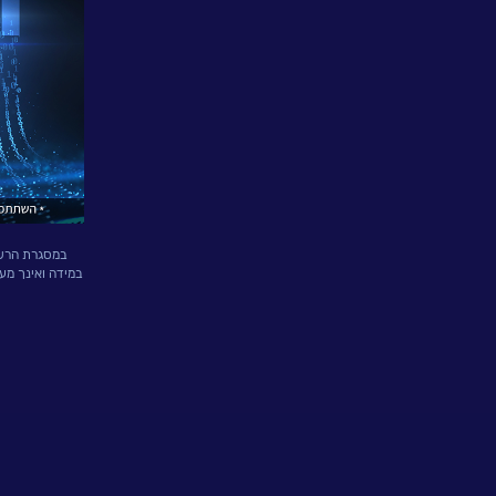
פתרונות
ושירותים
NESSPRO
קבוצת
פתרונות
התוכנה
במסגרת הרשמת
מגזרים
במידה ואינך מע
והתמחויות
ליבה
לעבוד
בנס