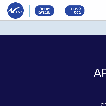
Innovation
Innovation
Innovation
&
&
&
Technology
Technology
Technology
Meet
Meet
Meet
People
People
People
AP
ה