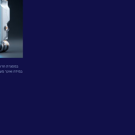
פתרונות
ושירותים
NESSPRO
קבוצת
פתרונות
התוכנה
במסגרת הרשמת
במידה ואינך מע
מגזרים
והתמחויות
ליבה
לעבוד
בנס