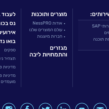
ירותים:
מוצרים ותוכנות
לעבוד 
נס בכו
אודות NessPRO
י SAP
עולם המוצרים שלנו
אירועים
ים
חברות מיוצגות
ת תוכנה
בואו נד
מגזרים
ספקים
 ושירות
והתמחויות ליבה
תצהיר ניגו
זר הפיננסי
ירותים מנוהלים
מדיניות פ
טחת איכות
מדיניות פ
מועמדים 
בר
ה ארגונית
BI, Analytics