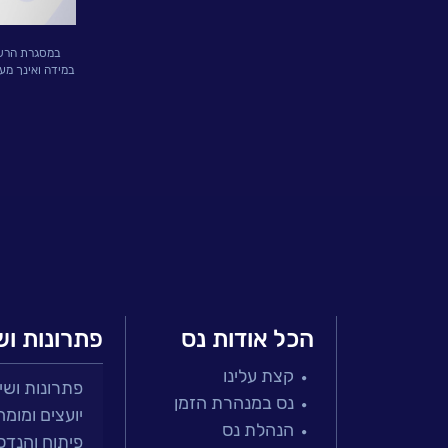
אירועים
וכנסים
במסגרת הרשמת
במידה ואינך מע
פודקאסט
נס
בכותרות
וובינרים
מומלצים
דברו
הכל אודות נס
פתרונות וש
איתנו
קצת עלינו
פתרונות ושירות
נס במנהרת הזמן
יועצים ומומח
הנהלת נס
פיתוח והנדס