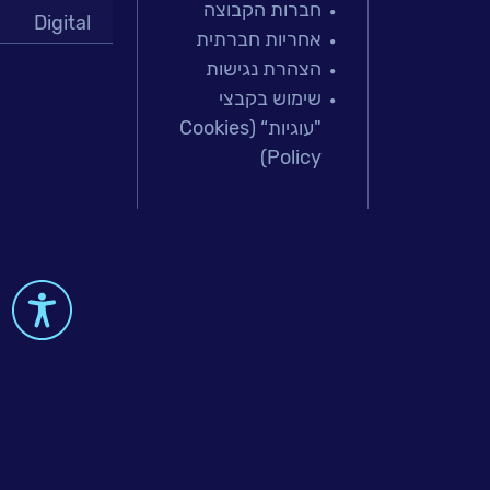
חברות הקבוצה
Digital
אחריות חברתית
מרכזי תמיכה
הצהרת נגישות
פתרונות למג
שימוש בקבצי
מיקור חוץ וש
"עוגיות“ (Cookies
בדיקות והב
Policy)
עולמות הענן
Microsoft
עולמות הסיי
למידה והדרכ
 & Big-Data
al