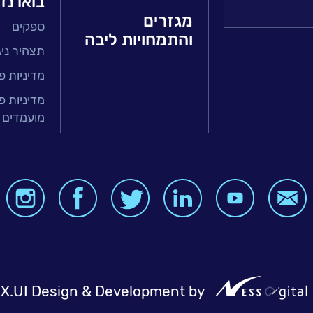
בואו נד
מגזרים
ספקים
 ושירות
והתמחויות ליבה
תצהיר ניגו
זר הפיננסי
ירותים מנוהלים
מדיניות פ
טחת איכות
מדיניות פ
מועמדים 
בר
ה ארגונית
BI, Analytics
X.UI Design & Development by
NessDigit