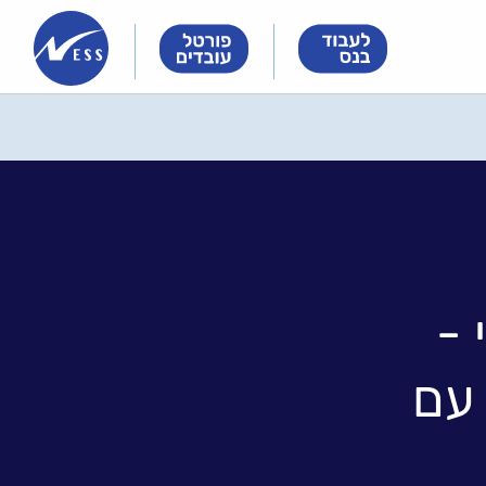
Innovation
Innovation
Innovation
&
&
&
Technology
Technology
Technology
Meet
Meet
Meet
People
People
People
 -
 עם