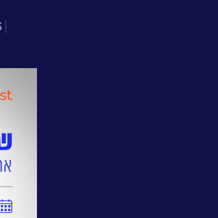
אחריות
חברתית
3
|
לקוחות
מספרים
נס
במנהרת
הזמן
N25
-
סדרת
סרטונים