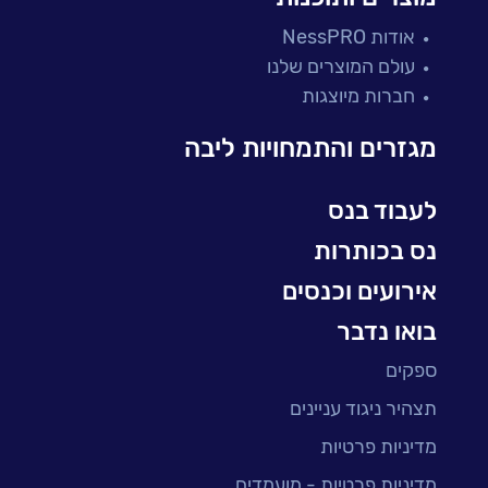
פתרונות למגזר הפיננסי
אודות NessPRO
מיקור חוץ ושירותים מנוהלים
עולם המוצרים שלנו
בדיקות והבטחת איכות
חברות מיוצגות
עולמות הענן
Microsoft
מגזרים והתמחויות ליבה
עולמות הסייבר
למידה והדרכה ארגונית
לעבוד בנס
BI, Analytics & Big-Data
נס בכותרות
אירועים וכנסים
בואו נדבר
ספקים
תצהיר ניגוד עניינים
מדיניות פרטיות
מדיניות פרטיות - מועמדים