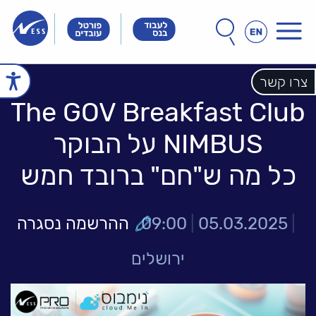
תפריט
חפש
חיפוש
באתר
Innovation
Innovation
Innovation
&
&
&
Technology
Technology
צרו קשר
echnology
עמוד הבית
Meet
Meet
Meet
People
People
The GOV Breakfast Club
People
הכל אודות נס
NIMBUS על הבוקר
זה הסיפור שלנו
הנהלת נס
חברות הקבוצה
אחריות חברתית
כל מה ש"חם" ברובד חמש
לקוחות מספרים
נס במנהרת הזמן
N25 - סדרת סרטונים
|
05.03.2025
|
09:00
ההרשמה נסגרה
פתרונות ושירותים
ירושלים
NESSPRO קבוצת
פתרונות התוכנה
מגזרים והתמחויות ליבה