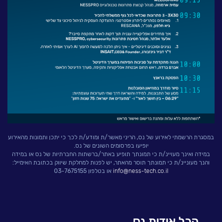
במסגרת הרשמתי לאירוע של נס, הריני מאשר/ת ומודע/ת לכך כי יתכן ותמונות מהאירוע
יופיעו בפרסומים השונים של נס.
במידה ואינך מעויינ/ת כי תמונתך תופיע באתר/ברשתות החברתיות של נס או במידה
והנך מעוניינ/ת כי תמונתך תוסר מהאתר, יש לפנות למחלקת שיווק בכתובת האימייל:
info@ness-tech.co.il
או בטלפון 03-7675155
הכל אודות נס