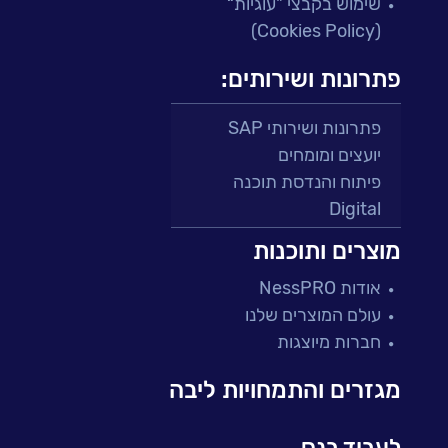
שימוש בקבצי "עוגיות“
(Cookies Policy)
פתרונות ושירותים:
פתרונות ושירותי SAP
יועצים ומומחים
פיתוח והנדסת תוכנה
Digital
מרכזי תמיכה ושירות
מוצרים ותוכנות
פתרונות למגזר הפיננסי
אודות NessPRO
מיקור חוץ ושירותים מנוהלים
עולם המוצרים שלנו
בדיקות והבטחת איכות
חברות מיוצגות
עולמות הענן
Microsoft
מגזרים והתמחויות ליבה
עולמות הסייבר
למידה והדרכה ארגונית
לעבוד בנס