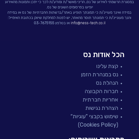
במסגרת הרשמתי לאירוע של נס, הריני מאשר/ת ומודע/ת לכך כי יתכן ותמונות מהאירוע
יופיעו בפרסומים השונים של נס.
במידה ואינך מעויינ/ת כי תמונתך תופיע באתר/ברשתות החברתיות של נס או במידה
והנך מעוניינ/ת כי תמונתך תוסר מהאתר, יש לפנות למחלקת שיווק בכתובת האימייל:
info@ness-tech.co.il
או בטלפון 03-7675155
הכל אודות נס
קצת עלינו
נס במנהרת הזמן
הנהלת נס
חברות הקבוצה
אחריות חברתית
הצהרת נגישות
שימוש בקבצי "עוגיות“
(Cookies Policy)