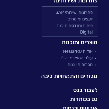
פתרונות ושירותים:
פתרונות ושירותי SAP
יועצים ומומחים
פיתוח והנדסת תוכנה
Digital
מרכזי תמיכה ושירות
מוצרים ותוכנות
פתרונות למגזר הפיננסי
אודות NessPRO
מיקור חוץ ושירותים מנוהלים
עולם המוצרים שלנו
בדיקות והבטחת איכות
חברות מיוצגות
עולמות הענן
Microsoft
מגזרים והתמחויות ליבה
עולמות הסייבר
למידה והדרכה ארגונית
לעבוד בנס
BI, Analytics & Big-Data
נס בכותרות
אירועים וכנסים