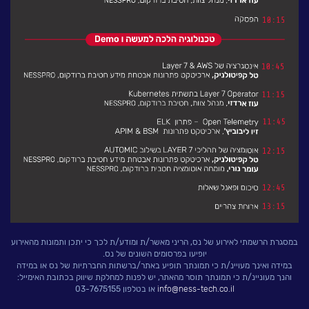
במסגרת הרשמתי לאירוע של נס, הריני מאשר/ת ומודע/ת לכך כי יתכן ותמונות מהאירוע
יופיעו בפרסומים השונים של נס.
במידה ואינך מעויינ/ת כי תמונתך תופיע באתר/ברשתות החברתיות של נס או במידה
והנך מעוניינ/ת כי תמונתך תוסר מהאתר, יש לפנות למחלקת שיווק בכתובת האימייל:
info@ness-tech.co.il
או בטלפון 03-7675155