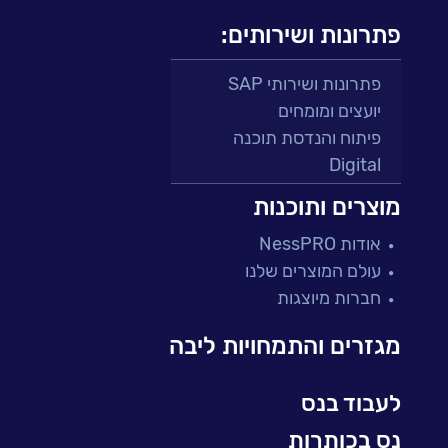
פתרונות ושירותים:
פתרונות ושירותי SAP
יועצים ומומחים
פיתוח והנדסת תוכנה
Digital
מרכזי תמיכה ושירות
מוצרים ותוכנות
פתרונות למגזר הפיננסי
אודות NessPRO
מיקור חוץ ושירותים מנוהלים
עולם המוצרים שלנו
בדיקות והבטחת איכות
חברות מיוצגות
עולמות הענן
Microsoft
מגזרים והתמחויות ליבה
עולמות הסייבר
למידה והדרכה ארגונית
לעבוד בנס
BI, Analytics & Big-Data
נס בכותרות